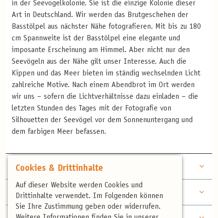
in der Seevogelkolonie. Sie ist die einzige Kolonie dieser
Art in Deutschland. Wir werden das Brutgeschehen der
Basstölpel aus nächster Nähe fotografieren. Mit bis zu 180
cm Spannweite ist der Basstölpel eine elegante und
imposante Erscheinung am Himmel. Aber nicht nur den
Seevögeln aus der Nähe gilt unser Interesse. Auch die
Kippen und das Meer bieten im ständig wechselnden Licht
zahlreiche Motive. Nach einem Abendbrot im Ort werden
wir uns – sofern die Lichtverhältnisse dazu einladen – die
letzten Stunden des Tages mit der Fotografie von
Silhouetten der Seevögel vor dem Sonnenuntergang und
dem farbigen Meer befassen.
TAG
Fotos über Fotos...
Cookies & Drittinhalte
2
Auf dieser Website werden Cookies und
TAG
Übung macht den Meister
3
Drittinhalte verwendet. Im Folgenden können
Sie Ihre Zustimmung geben oder widerrufen.
TAG
Weitere Informationen finden Sie in unserer
Letzte Beobachtungen und Abreise