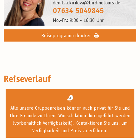
denitsa.kirilova@birdingtours.de
07634 5049845
Mo.-Fr.: 9:30 - 16:30 Uhr
Reiseprogramm drucken
Reiseverlauf
Alle unsere Gruppenreisen können auch privat für Sie und
Ihre Freunde zu Ihrem Wunschdatum durchgeführt werden
(vorbehaltlich Verfügbarkeit). Kontaktieren Sie uns, um
Verfügbarkeit und Preis zu erfahren!