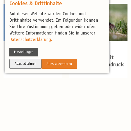
Cookies & Drittinhalte
Auf dieser Website werden Cookies und
Drittinhalte verwendet. Im Folgenden können
Sie Ihre Zustimmung geben oder widerrufen.
Weitere Informationen finden Sie in unserer
Datenschutzerklärung.
(0)
(0)
Einstellungen
Hortobágy im
Wiens Natur mit
Alles ablehnen
Spätherbst
kleinem Fußabdruck
Alles akzeptieren
6 Tage
6 Tage
Mehr
Mehr