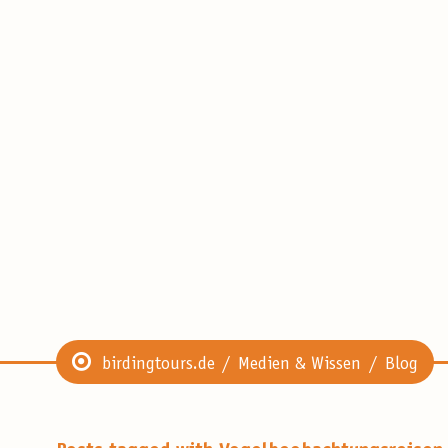
birdingtours.de
Medien & Wissen
Blog