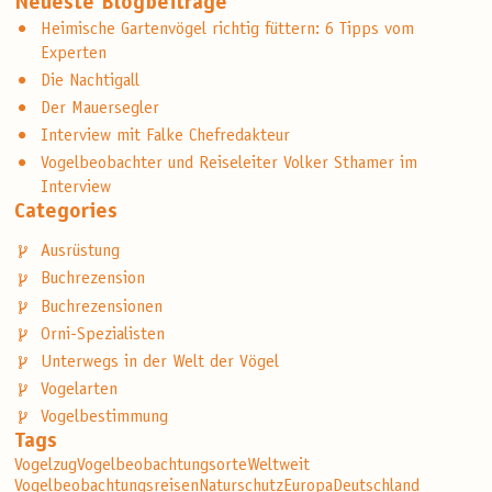
Neueste Blogbeiträge
Heimische Gartenvögel richtig füttern: 6 Tipps vom
Experten
Die Nachtigall
Der Mauersegler
Interview mit Falke Chefredakteur
Vogelbeobachter und Reiseleiter Volker Sthamer im
Interview
Categories
Ausrüstung
Buchrezension
Buchrezensionen
Orni-Spezialisten
Unterwegs in der Welt der Vögel
Vogelarten
Vogelbestimmung
Tags
Vogelzug
Vogelbeobachtungsorte
Weltweit
Vogelbeobachtungsreisen
Naturschutz
Europa
Deutschland