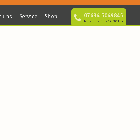
07634 5049845
r uns
Service
Shop
Mo.-Fr.: 9:30 - 16:30 Uhr