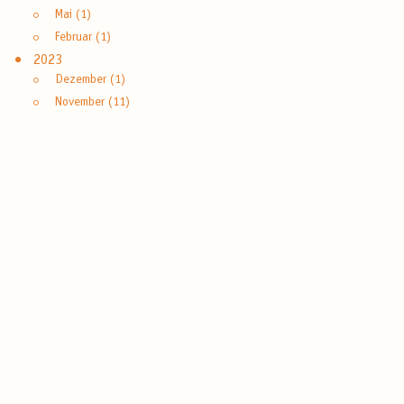
Mai (1)
Februar (1)
2023
Dezember (1)
November (11)
Oktober (1)
September (1)
August (2)
Juli (3)
Mai (1)
April (3)
März (2)
Februar (1)
2022
Dezember (2)
September (2)
August (2)
Juli (3)