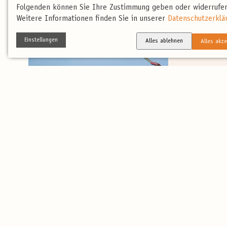
·
31.03.2026
Unter
Folgenden können Sie Ihre Zustimmung geben oder widerrufen
Flamingos nut
Weitere Informationen finden Sie in unserer
Datenschutzerklä
Flamingos nutze
Schnabel, Füßen
Einstellungen
Alles ablehnen
Alles akze
·
31.03.2026
Unter
Der Mäusebuss
Mäusebussard in
mittel gefärbte
·
31.03.2026
Unter
Der Storch ka
Weißstorch in N
Mittelalter mit