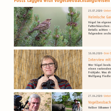
Posts tagged with Vogelbeobachtungsreisen
·
23.07.2026
Unter
Heimische Gar
Vögel im eigene
Futterhäuschen 
Details achten 
folgenden sechs
·
16.06.2026
Orni-
Interview mit
Wer Vögel beoba
einen rastenden
Frühjahr. Was d
Wolfgang Fiedle
·
27.04.2026
Unter
Vogelbeobacht
Volker Sthamer 