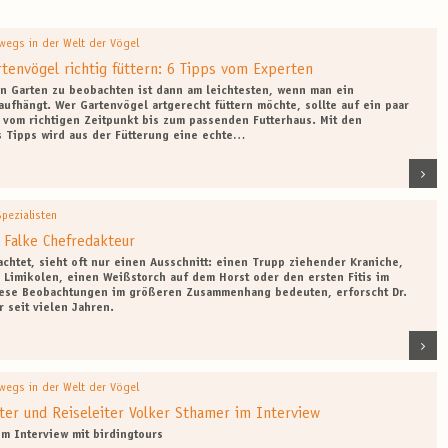
wegs in der Welt der Vögel
tenvögel richtig füttern: 6 Tipps vom Experten
n Garten zu beobachten ist dann am leichtesten, wenn man ein
aufhängt. Wer Gartenvögel artgerecht füttern möchte, sollte auf ein paar
– vom richtigen Zeitpunkt bis zum passenden Futterhaus. Mit den
 Tipps wird aus der Fütterung eine echte…
Spezialisten
 Falke Chefredakteur
chtet, sieht oft nur einen Ausschnitt: einen Trupp ziehender Kraniche,
 Limikolen, einen Weißstorch auf dem Horst oder den ersten Fitis im
iese Beobachtungen im größeren Zusammenhang bedeuten, erforscht Dr.
r seit vielen Jahren.
wegs in der Welt der Vögel
er und Reiseleiter Volker Sthamer im Interview
im Interview mit birdingtours