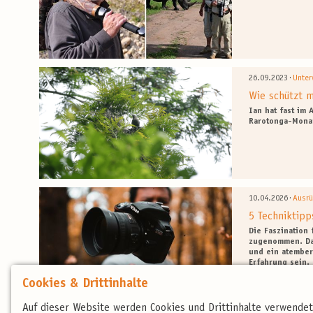
·
26.09.2023
Unter
Wie schützt m
Ian hat fast im 
Rarotonga-Monar
·
10.04.2026
Ausr
5 Techniktipp
Die Faszination 
zugenommen. Das
und ein atember
Erfahrung sein.
Cookies & Drittinhalte
Auf dieser Website werden Cookies und Drittinhalte verwende