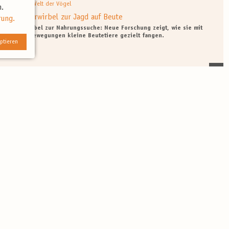
wegs in der Welt der Vögel
.
zen Wasserwirbel zur Jagd auf Beute
rung.
n Wasserwirbel zur Nahrungssuche: Neue Forschung zeigt, wie sie mit
 und Kopfbewegungen kleine Beutetiere gezielt fangen.
ptieren
wegs in der Welt der Vögel
ard verliert seine Farbvielfalt
 Europa: Neue Studie belegt den Rückgang der Farbvielfalt. Vor allem
 Bussarde nehmen zu, helle und dunkle Formen werden seltener.
wegs in der Welt der Vögel
m erst im Mittelalter nach Norddeutschland
orddeutschland: Eine neue Studie zeigt, dass sich der Storch erst im
 Rodungen und landwirtschaftlichen Flächen nach Norden ausbreitete.