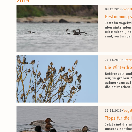
2019
·
09.12.2019
Vogel
Bestimmung v
Jetzt im Vogelw
überwinternden 
mit Hauben-, Sc
sind, verbringe
·
27.11.2019
Unter
Die Winterdro
Rotdrosseln und
war, in großen 
aufmerksam auf 
die heimischen 
·
21.11.2019
Voge
Tipps für die
Jetzt sind die 
unseres Kontine