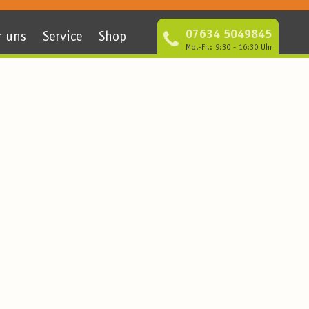
07634 5049845
r uns
Service
Shop
Mo.-Fr.: 9:30 - 16:30 Uhr