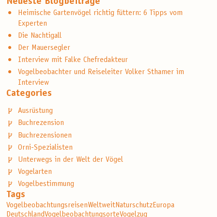
Neueste Blogbeiträge
Heimische Gartenvögel richtig füttern: 6 Tipps vom
Experten
Die Nachtigall
Der Mauersegler
Interview mit Falke Chefredakteur
Vogelbeobachter und Reiseleiter Volker Sthamer im
Interview
Categories
Ausrüstung
Buchrezension
Buchrezensionen
Orni-Spezialisten
Unterwegs in der Welt der Vögel
Vogelarten
Vogelbestimmung
Tags
Vogelbeobachtungsreisen
Weltweit
Naturschutz
Europa
Deutschland
Vogelbeobachtungsorte
Vogelzug