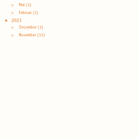
Mai (1)
Februar (1)
2023
Dezember (1)
November (11)
Oktober (1)
September (1)
August (2)
Juli (3)
Mai (1)
April (3)
März (2)
Februar (1)
2022
Dezember (2)
September (2)
August (2)
Juli (3)