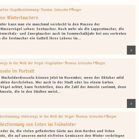
·
·
arten
Vogelbestimmung
Thomas Griesohn-Pflieger
on Wintertauchern
inter kann man sie manchmal versteckt in den Massen der
Wasservögel sehen: Seetaucher. Noch mehr als die Lappentaucher, die
hwarzhals- und Zwergtaucher auch im Sommerhalbjahr bei uns vertreten
n die Seetaucher ein Gutteil ihres Lebens im…
·
·
wegs in der Welt der Vögel
Vogelarten
Thomas Griesohn-Pflieger
sseln im Portrait
 Wacholderdrosseln können jetzt im November, wenn der Oktober mild
Zahlen durchziehen. Wer auch in der Stadt oder ins einem Garten
Vögel achtet, kann feststellen, dass die Zahl der Amseln zunimmt, denn
Amseln, die in den Städten meist…
·
·
lbestimmung
Unterwegs in der Welt der Vögel
Thomas Griesohn-Pflieger
 Bestimmung von Enten im Frühwinter
wieder da, die vielen gefiederten Gäste aus dem Norden und Osten
nts, die auf unseren meist eisfreien Gewässern den Winter verbringen