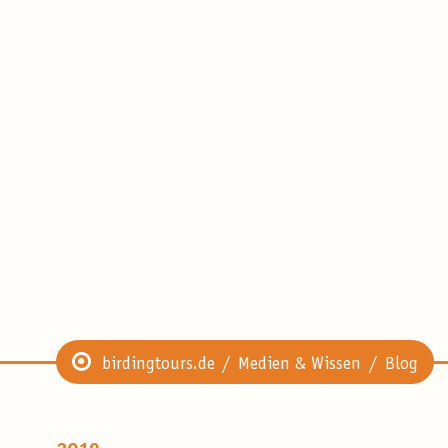
birdingtours.de
Medien & Wissen
Blog