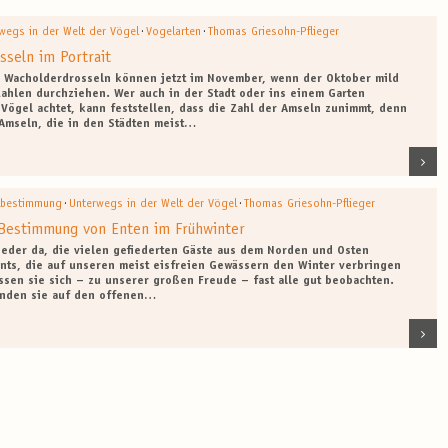
·
·
wegs in der Welt der Vögel
Vogelarten
Thomas Griesohn-Pflieger
sseln im Portrait
 Wacholderdrosseln können jetzt im November, wenn der Oktober mild
Zahlen durchziehen. Wer auch in der Stadt oder ins einem Garten
Vögel achtet, kann feststellen, dass die Zahl der Amseln zunimmt, denn
Amseln, die in den Städten meist…
·
·
lbestimmung
Unterwegs in der Welt der Vögel
Thomas Griesohn-Pflieger
 Bestimmung von Enten im Frühwinter
wieder da, die vielen gefiederten Gäste aus dem Norden und Osten
nts, die auf unseren meist eisfreien Gewässern den Winter verbringen
assen sie sich – zu unserer großen Freude – fast alle gut beobachten.
inden sie auf den offenen…