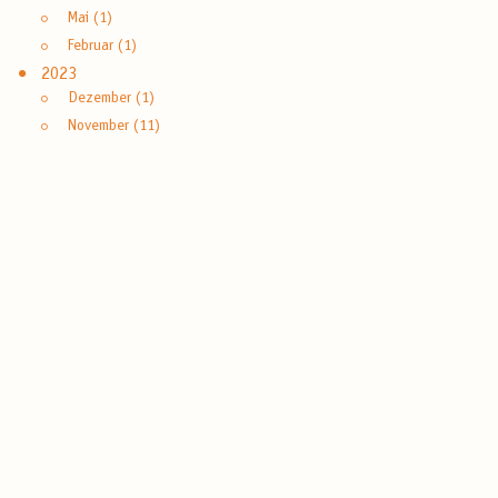
Mai (1)
Februar (1)
2023
Dezember (1)
November (11)
Oktober (1)
September (1)
August (2)
Juli (3)
Mai (1)
April (3)
März (2)
Februar (1)
2022
Dezember (2)
September (2)
August (2)
Juli (3)