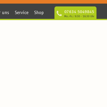
07634 5049845
r uns
Service
Shop
Mo.-Fr.: 9:30 - 16:30 Uhr