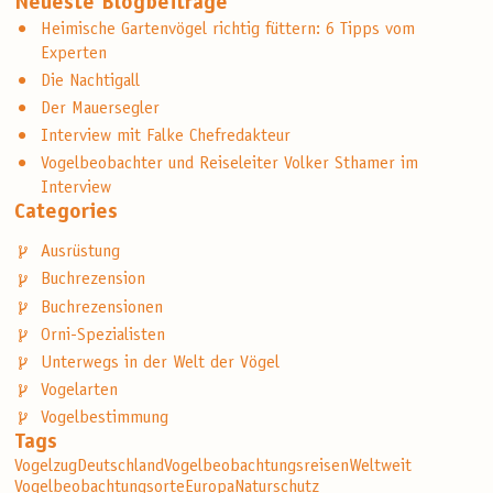
Neueste Blogbeiträge
Heimische Gartenvögel richtig füttern: 6 Tipps vom
Experten
Die Nachtigall
Der Mauersegler
Interview mit Falke Chefredakteur
Vogelbeobachter und Reiseleiter Volker Sthamer im
Interview
Categories
Ausrüstung
Buchrezension
Buchrezensionen
Orni-Spezialisten
Unterwegs in der Welt der Vögel
Vogelarten
Vogelbestimmung
Tags
Vogelzug
Deutschland
Vogelbeobachtungsreisen
Weltweit
Vogelbeobachtungsorte
Europa
Naturschutz