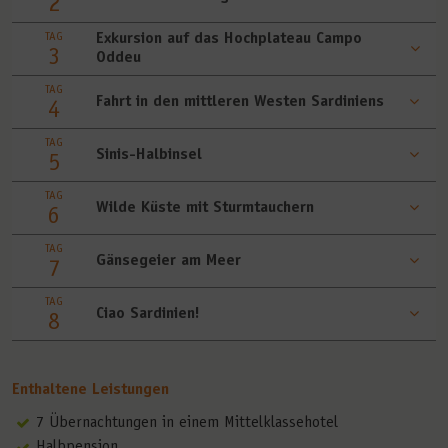
2
TAG
Exkursion auf das Hochplateau Campo
3
Oddeu
TAG
Fahrt in den mittleren Westen Sardiniens
4
TAG
Sinis-Halbinsel
5
TAG
Wilde Küste mit Sturmtauchern
6
TAG
Gänsegeier am Meer
7
TAG
Ciao Sardinien!
8
Enthaltene Leistungen
7 Übernachtungen in einem Mittelklassehotel
Halbpension