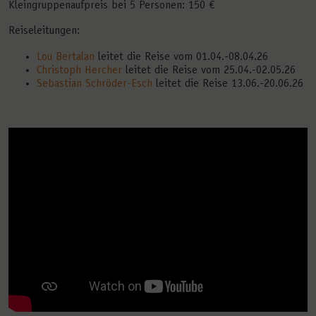
Kleingruppenaufpreis bei 5 Personen: 150 €
Reiseleitungen:
Lou Bertalan
leitet die Reise vom 01.04.-08.04.26
Christoph Hercher
leitet die Reise vom 25.04.-02.05.26
Sebastian Schröder-Esch
leitet die Reise 13.06.-20.06.26