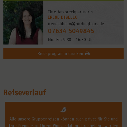
Ihre Ansprechpartnerin
IRENE DIBELLO
irene.dibello@birdingtours.de
07634 5049845
Mo.-Fr.: 9:30 - 16:30 Uhr
Reiseprogramm drucken
Reiseverlauf
Alle unsere Gruppenreisen können auch privat für Sie und
Ihre Freunde zu Ihrem Wunschdatum durchgeführt werden