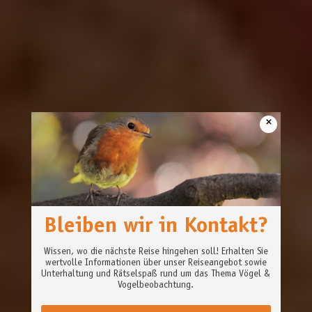
×
Bleiben wir in Kontakt?
Wissen, wo die nächste Reise hingehen soll! Erhalten Sie
wertvolle Informationen über unser Reiseangebot sowie
Unterhaltung und Rätselspaß rund um das Thema Vögel &
Vogelbeobachtung.