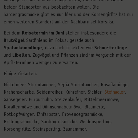
Gänsegeier. Das sind nur einige Arten, die wir von unseren
beiden Standorten aus beobachten wollen. Die
Sardengrasmücke gibt es nur hier und der Korsengirlitz hat nur
einen weiteren Standort auf der Nachbarinsel Korsika.
Bei dem
Reisetermin im Juni
stehen insbesondere die
Brutvögel
Sardiniens im Fokus, gerade auch
Spätankömmlinge
, dazu auch Insekten wie
Schmetterlinge
und
Libellen
. Zugvögel und Pflanzen sind im Vergleich mit den
April-Terminen weniger zu erwarten.
Einige Zielarten:
Mittelmeer-Sturmtaucher, Sepia-Sturmtaucher, Rosaflamingo,
Krähenscharbe, Seidenreiher, Kuhreiher, Sichler,
Steinadler
,
Gänsegeier, Purpurhuhn, Stelzenläufer, Mittelmeermöwe,
Korallenmöwe und Dünnschnabelmöwe, Blaumerle,
Rotkopfwürger, Einfarbstar, Provencegrasmücke,
Brillengrasmücke, Sardengrasmücke, Weidensperling,
Korsengirlitz, Steinsperling, Zaunammer.