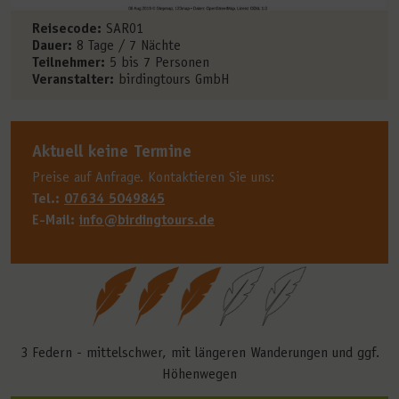
Reisecode:
SAR01
Dauer:
8 Tage / 7 Nächte
Teilnehmer:
5 bis 7 Personen
Veranstalter:
birdingtours GmbH
Aktuell keine Termine
Preise auf Anfrage. Kontaktieren Sie uns:
Tel.:
07634 5049845
E-Mail:
info@birdingtours.de
3 Federn - mittelschwer, mit längeren Wanderungen und ggf.
Höhenwegen