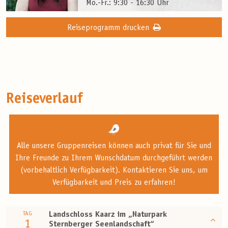
Mo.-Fr.: 9:30 - 16:30 Uhr
Reiseprogramm drucken
Reiseverlauf
Alle unsere Gruppenreisen können auch privat für Sie und
Ihre Freunde zu Ihrem Wunschdatum durchgeführt werden
(vorbehaltlich Verfügbarkeit). Kontaktieren Sie uns, um
Verfügbarkeit und Preis zu erfahren!
TAG
Landschloss Kaarz im „Naturpark
1
Sternberger Seenlandschaft“