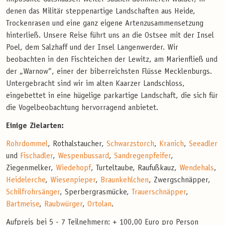
denen das Militär steppenartige Landschaften aus Heide,
Trockenrasen und eine ganz eigene Artenzusammensetzung
hinterließ. Unsere Reise führt uns an die Ostsee mit der Insel
Poel, dem Salzhaff und der Insel Langenwerder. Wir
beobachten in den Fischteichen der Lewitz, am Marienfließ und
der „Warnow“, einer der biberreichsten Flüsse Mecklenburgs.
Untergebracht sind wir im alten Kaarzer Landschloss,
eingebettet in eine hügelige parkartige Landschaft, die sich für
die Vogelbeobachtung hervorragend anbietet.
Einige Zielarten:
Rohrdommel
, Rothalstaucher,
Schwarzstorch
,
Kranich
,
Seeadler
und
Fischadler
,
Wespenbussard
,
Sandregenpfeifer
,
Ziegenmelker,
Wiedehopf
, Turteltaube, Raufußkauz,
Wendehals
,
Heidelerche
,
Wiesenpieper
,
Braunkehlchen
, Zwergschnäpper,
Schilfrohrsänger
, Sperbergrasmücke,
Trauerschnäpper
,
Bartmeise
,
Raubwürger
,
Ortolan
.
Aufpreis bei 5 - 7 Teilnehmern: + 100,00 Euro pro Person