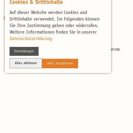
Cookies & Drittinhalte
Reisebericht
Auf dieser Website werden Cookies und
Nicht enthaltene Leistungen
Drittinhalte verwendet. Im Folgenden können
Sie Ihre Zustimmung geben oder widerrufen.
Nicht erwähnte Verpflegung
Weitere Informationen finden Sie in unserer
Persönliche Ausgaben & Trinkgelder
Datenschutzerklärung.
Reiseversicherung:
www.birdingtours.de/service/reiseversicherung/ (gerne
Einstellungen
beraten wir Sie persönlich)
Alles ablehnen
Alles akzeptieren
Reiseberichte
Reisebericht 2026