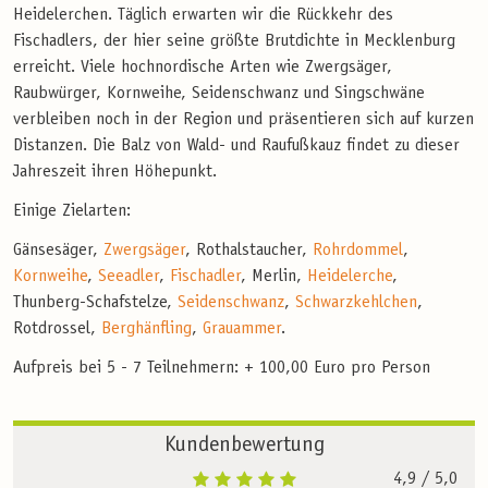
Heidelerchen. Täglich erwarten wir die Rückkehr des
Fischadlers, der hier seine größte Brutdichte in Mecklenburg
erreicht. Viele hochnordische Arten wie Zwergsäger,
Raubwürger, Kornweihe, Seidenschwanz und Singschwäne
verbleiben noch in der Region und präsentieren sich auf kurzen
Distanzen. Die Balz von Wald- und Raufußkauz findet zu dieser
Jahreszeit ihren Höhepunkt.
Einige Zielarten:
Gänsesäger,
Zwergsäger
, Rothalstaucher,
Rohrdommel
,
Kornweihe
,
Seeadler
,
Fischadler
, Merlin,
Heidelerche
,
Thunberg-Schafstelze,
Seidenschwanz
,
Schwarzkehlchen
,
Rotdrossel,
Berghänfling
,
Grauammer
.
Aufpreis bei 5 - 7 Teilnehmern: + 100,00 Euro pro Person
Kundenbewertung
4,9
/ 5,0