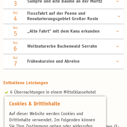
Sümpfe und alte Bäume an der Müritz
3
TAG
Flossfahrt auf der Peene und
4
Renaturierungsgebiet Großer Rosin
TAG
„Alte Fahrt“ mit dem Kanu erkunden
5
TAG
Weltnaturerbe Buchenwald Serrahn
6
TAG
Frühexkursion und Abreise
7
Enthaltene Leistungen
6 Übernachtungen in einem Mittelklassehotel
Halbpension
Cookies & Drittinhalte
Alle Transferfahrten vor Ort im Kleinbus
Bootstour
Auf dieser Website werden Cookies und
Schiffstour
Drittinhalte verwendet. Im Folgenden können
Sie Ihre Zustimmung geben oder widerrufen.
Fahrradmiete (7-Gang Rad) inkl. Service an zwei Tagen (E-