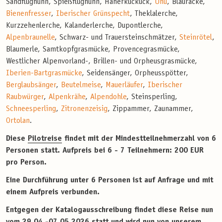
Sandflughuhn, Spießflughuhn, Häherkuckuck,
Uhu
, Blauracke,
Bienenfresser
,
Iberischer Grünspecht
, Theklalerche,
Kurzzehenlerche, Kalanderlerche, Dupontlerche,
Alpenbraunelle
, Schwarz- und Trauersteinschmätzer,
Steinrötel
,
Blaumerle, Samtkopfgrasmücke, Provencegrasmücke,
Westlicher Alpenvorland-, Brillen- und Orpheusgrasmücke,
Iberien-Bartgrasmücke
, Seidensänger, Orpheusspötter,
Berglaubsänger
,
Beutelmeise
,
Mauerläufer
,
Iberischer
Raubwürger
,
Alpenkrähe
,
Alpendohle
, Steinsperling,
Schneesperling
,
Zitronenzeisig
, Zippammer, Zaunammer,
Ortolan
.
Diese
Pilotreise
findet mit der Mindestteilnehmerzahl von 6
Personen statt. Aufpreis bei 6 - 7 Teilnehmern: 200 EUR
pro Person.
Eine Durchführung unter 6 Personen ist auf Anfrage und mit
einem Aufpreis verbunden.
Entgegen der Katalogausschreibung findet diese Reise nun
vom 29.04.-07.05.2026 statt und wird nun von unserem