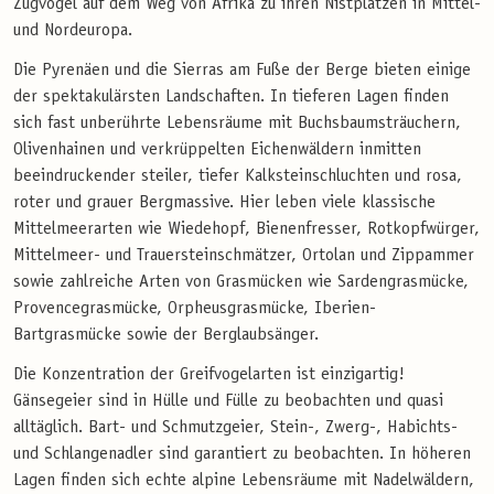
Zugvögel auf dem Weg von Afrika zu ihren Nistplätzen in Mittel-
und Nordeuropa.
Die Pyrenäen und die Sierras am Fuße der Berge bieten einige
der spektakulärsten Landschaften. In tieferen Lagen finden
sich fast unberührte Lebensräume mit Buchsbaumsträuchern,
Olivenhainen und verkrüppelten Eichenwäldern inmitten
beeindruckender steiler, tiefer Kalksteinschluchten und rosa,
roter und grauer Bergmassive. Hier leben viele klassische
Mittelmeerarten wie Wiedehopf, Bienenfresser, Rotkopfwürger,
Mittelmeer- und Trauersteinschmätzer, Ortolan und Zippammer
sowie zahlreiche Arten von Grasmücken wie Sardengrasmücke,
Provencegrasmücke, Orpheusgrasmücke, Iberien-
Bartgrasmücke sowie der Berglaubsänger.
Die Konzentration der Greifvogelarten ist einzigartig!
Gänsegeier sind in Hülle und Fülle zu beobachten und quasi
alltäglich. Bart- und Schmutzgeier, Stein-, Zwerg-, Habichts-
und Schlangenadler sind garantiert zu beobachten. In höheren
Lagen finden sich echte alpine Lebensräume mit Nadelwäldern,