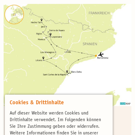
Cookies & Drittinhalte
Reisecode:
PYR02
Auf dieser Website werden Cookies und
Dauer:
9 Tage / 8 Nächte
Drittinhalte verwendet. Im Folgenden können
Teilnehmer:
6 bis 10 Personen
Sie Ihre Zustimmung geben oder widerrufen.
Veranstalter:
birdingtours GmbH
Weitere Informationen finden Sie in unserer