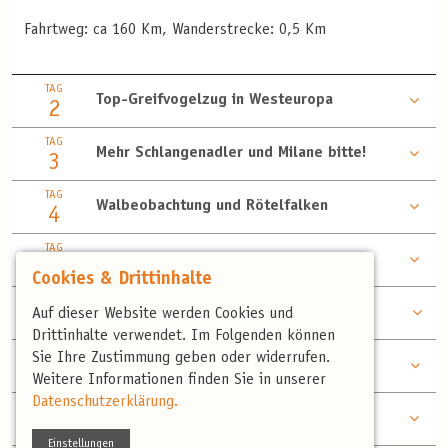
Fahrtweg: ca 160 Km, Wanderstrecke: 0,5 Km
TAG
Top-Greifvogelzug in Westeuropa
2
TAG
Mehr Schlangenadler und Milane bitte!
3
TAG
Walbeobachtung und Rötelfalken
4
TAG
Gänsegeierkolonie und Wanderdüne
5
Cookies & Drittinhalte
TAG
Felsen, Täler, Strand – und ein Himmel
Auf dieser Website werden Cookies und
6
voller Vögel
Drittinhalte verwendet. Im Folgenden können
TAG
Highlight Habichtsadler und
Sie Ihre Zustimmung geben oder widerrufen.
7
Waldrappkolonie
Weitere Informationen finden Sie in unserer
Datenschutzerklärung.
TAG
Last Chance to see…
8
Einstellungen