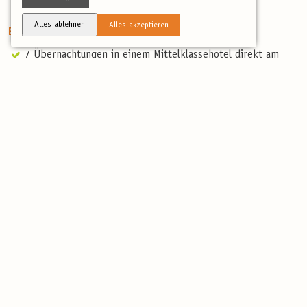
Alles ablehnen
Alles akzeptieren
Enthaltene Leistungen
7 Übernachtungen in einem Mittelklassehotel direkt am
Meer
Halbpension
Alle Transferfahrten vor Ort
Flug ab/bis Frankfurt (andere Abflughafen auf Wunsch
möglich, ggf. mit Aufpreis)
Professionelle, deutschsprachige und landeskundige
Reiseleitung
Artenliste
Reisebericht
Spende Paramelis-Projekt, mehr unter:
https://www.birdingtours.de/ueber-uns/vogelschutz/das-
moorschutzprojekt-paramelis-in-litauen-paramelis/
Nicht enthaltene Leistungen
Nicht erwähnte Verpflegung