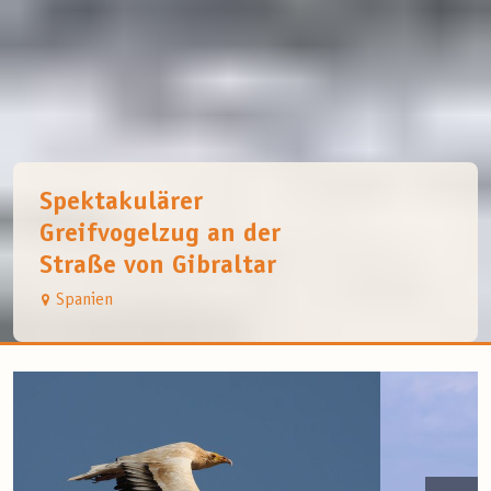
Spektakulärer
Greifvogelzug an der
Straße von Gibraltar
Spanien