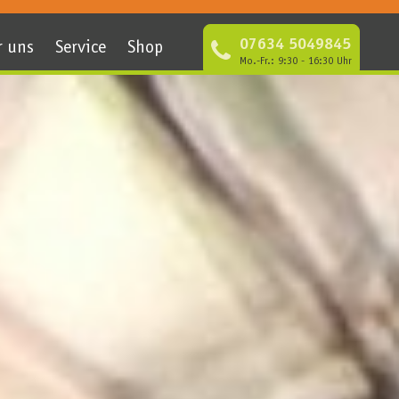
07634 5049845
r uns
Service
Shop
Mo.-Fr.: 9:30 - 16:30 Uhr