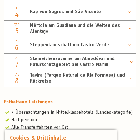
TAG
Kap von Sagres und São Vicente
4
TAG
Mértola am Guadiana und die Weiten des
5
Alentejo
TAG
Steppenlandschaft um Castro Verde
6
TAG
Steineichensavanne um Almodóvar und
7
Naturschutzgebiet bei Castro Marim
TAG
Tavira (Parque Natural da Ria Formosa) und
8
Rückreise
Enthaltene Leistungen
7 Übernachtungen in Mittelklassehotels (Landeskategorie)
Halbpension
Alle Transferfahrten vor Ort
Professionelle, deutschsprachige und landeskundige
Cookies & Drittinhalte