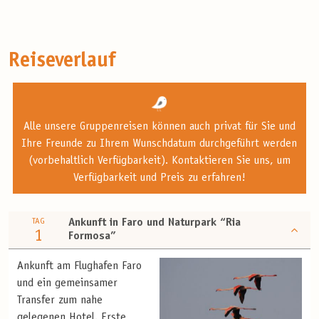
Reiseverlauf
Alle unsere Gruppenreisen können auch privat für Sie und
Ihre Freunde zu Ihrem Wunschdatum durchgeführt werden
(vorbehaltlich Verfügbarkeit). Kontaktieren Sie uns, um
Verfügbarkeit und Preis zu erfahren!
TAG
Ankunft in Faro und Naturpark “Ria
1
Formosa”
Ankunft am Flughafen Faro
und ein gemeinsamer
Transfer zum nahe
gelegenen Hotel. Erste