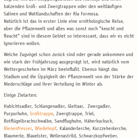
balzenden Groß- und Zwergtrappen oder den weitläufigen
Salinen und Wattlandschaften der Ria Formosa.
Natürlich ist das in erster Linie eine ornithologische Reise,
aber die Pflazenwelt und alles was sonst noch "keucht und
fleucht" sind in diesem Gebiet so interessant, dass wir es nicht
ignorieren wollen.
Welche Zugvögel schon zurück sind oder gerade ankommen und
wie stark der Frühjahrszug ausgeprägt ist, wird natürlich vom
Wettergeschehen im März beeinflußt. Ebenso hängt das
Stadium und die Üppigkeit der Pflanzenwelt von der Stärke der
Niederschläge und ihrer Verteilung im Winter ab.
Einige Zielarten:
Habichtsadler, Schlangenadler, Gleitaar, Zwergadler,
Purpurhuhn,
Großtrappe
, Zwergtrappe, Triel,
Rotflügelbrachschwalbe, Sandflughuhn, Häherkuckuck,
Bienenfresser
,
Wiedehopf
, Kalanderlerche, Kurzzehenlerche,
Blaumerle, Blauelster, Wellenastrild, Schwarzkopfweber.