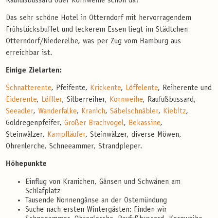
Raufußbussard oder Kornweihe schon da?
Das sehr schöne Hotel in Otterndorf mit hervorragendem
Frühstücksbuffet und leckerem Essen liegt im Städtchen
Otterndorf/Niederelbe, was per Zug vom Hamburg aus
erreichbar ist.
Einige Zielarten:
Schnatterente
, Pfeifente,
Krickente
,
Löffelente
, Reiherente und
Eiderente
,
Löffler
, Silberreiher,
Kornweihe
, Raufußbussard,
Seeadler
,
Wanderfalke
,
Kranich
,
Säbelschnäbler
,
Kiebitz
,
Goldregenpfeifer,
Großer Brachvogel
,
Bekassine
,
Steinwälzer,
Kampfläufer
, Steinwälzer, diverse Möwen,
Ohrenlerche, Schneeammer, Strandpieper.
Höhepunkte
Einflug von Kranichen, Gänsen und Schwänen am
Schlafplatz
Tausende Nonnengänse an der Ostemündung
Suche nach ersten Wintergästen: Finden wir