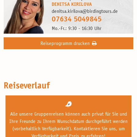
DENITSA KIRILOVA
denitsa.kirilova@birdingtours.de
07634 5049845
Mo.-Fr.: 9:30 - 16:30 Uhr
Reiseprogramm drucken
Reiseverlauf
Alle unsere Gruppenreisen können auch privat für Sie und
Ihre Freunde zu Ihrem Wunschdatum durchgeführt werden
(vorbehaltlich Verfügbarkeit). Kontaktieren Sie uns, um
Verfügbarkeit und Preis zu erfahren!