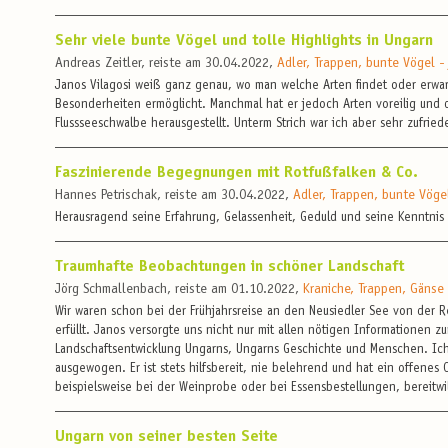
Sehr viele bunte Vögel und tolle Highlights in Ungarn
Andreas Zeitler, reiste am 30.04.2022,
Adler, Trappen, bunte Vögel -
Janos Vilagosi weiß ganz genau, wo man welche Arten findet oder erwar
Besonderheiten ermöglicht. Manchmal hat er jedoch Arten voreilig und d
Flussseeschwalbe herausgestellt. Unterm Strich war ich aber sehr zufried
Faszinierende Begegnungen mit Rotfußfalken & Co.
Hannes Petrischak, reiste am 30.04.2022,
Adler, Trappen, bunte Vöge
Herausragend seine Erfahrung, Gelassenheit, Geduld und seine Kenntnis
Traumhafte Beobachtungen in schöner Landschaft
Jörg Schmallenbach, reiste am 01.10.2022,
Kraniche, Trappen, Gänse
Wir waren schon bei der Frühjahrsreise an den Neusiedler See von der R
erfüllt. Janos versorgte uns nicht nur mit allen nötigen Informationen 
Landschaftsentwicklung Ungarns, Ungarns Geschichte und Menschen. Ich
ausgewogen. Er ist stets hilfsbereit, nie belehrend und hat ein offenes 
beispielsweise bei der Weinprobe oder bei Essensbestellungen, bereitwil
Ungarn von seiner besten Seite