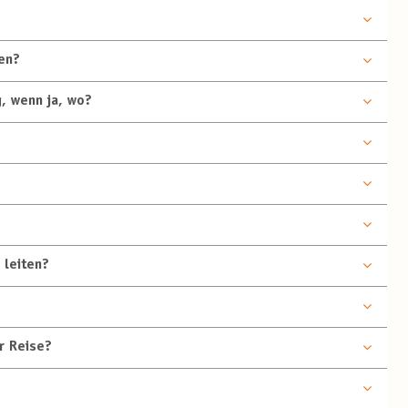
en?
g, wenn ja, wo?
 leiten?
r Reise?