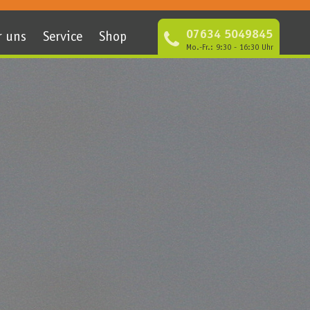
07634 5049845
r uns
Service
Shop
Mo.-Fr.: 9:30 - 16:30 Uhr