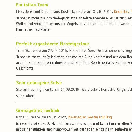
Ein tolles Team
Lisa, Jens und Kerstin aus Rostock, reiste am 01.10.2016,
Kraniche, 
Janos ist nicht nur ornithologisch eine absolute Koryphäe, er ist auch 
Wetter trotzend, hat er uns die Vogelwelt voll nahegebracht und wenn e
Himmel sich aufklärte.
Perfekt organisierte Einsteigertour
Timm W., reiste am 27.08.2016, Neusiedler See: Drehscheibe des Vog
János ist ein toller Reiseleiter, der nie die Ruhe verliert und mit dem 
auch in allen anderen naturwissenschaftlichen Bereichen aus. Zudem ver
Geschichte.
Sehr gelungene Reise
Stefan Helming, reiste am 14.09.2019, Wo Vielfalt herrscht: Ungaris
siehe oben
Grenzgebiet hautnah
Boris S., reiste am 09.04.2022,
Neusiedler See im Frühling
ich war bereits das 2. Mal mit Janosz unterwegs und kann ihn nur allen 
mit seiner ruhigen und humorvollen Art auf jeden einzelne/n Teilnehmer