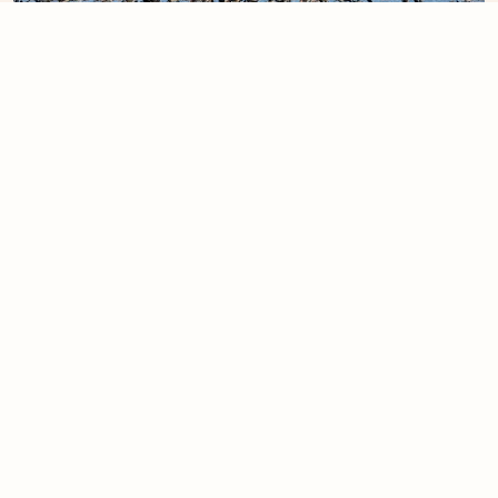
(11)
birdingTrip Havelland - Gänse,
Kraniche & Co.
Das Havelland, westlich und nordwestlich von Berlin, wird geprägt
durch weite...
Mehr
3 Tage
ab 565 €