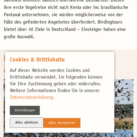
sammeln konnten. Gänzlich unerfahrene Beobachter sollten
ihre erste Vogelreise nicht nach Kenia oder ins brasilianische
Pantanal unternehmen, sie würden möglicherweise von der
Fülle des gefiederten Angebotes überfordert. Birdingtours
bietet über 40 Ziele in Deutschland – Einsteiger haben eine
große Auswahl.
Drei Einsteigerreisen für Sie
Cookies & Drittinhalte
ausgewählt!
Auf dieser Website werden Cookies und
Drittinhalte verwendet. Im Folgenden können
Sie Ihre Zustimmung geben oder widerrufen.
Weitere Informationen finden Sie in unserer
Datenschutzerklärung.
Einstellungen
Alles ablehnen
Alles akzeptieren