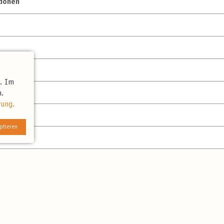
tionen
t. Im
.
rung.
ptieren
onen
eisen nach Bulgarien