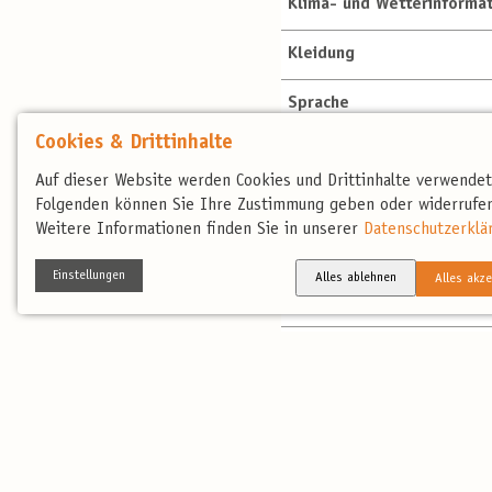
Klima- und Wetterinforma
Kleidung
Sprache
Cookies & Drittinhalte
Strom / Netzspannung
Auf dieser Website werden Cookies und Drittinhalte verwende
Telefon
Folgenden können Sie Ihre Zustimmung geben oder widerrufen
Weitere Informationen finden Sie in unserer
Datenschutzerklä
Öffnungszeiten
Einstellungen
Alles ablehnen
Alles akze
Weiterführende Informati
Hinweis
birdingtours-R