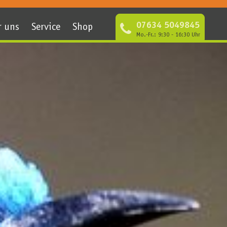
07634 5049845
r uns
Service
Shop
Mo.-Fr.: 9:30 - 16:30 Uhr