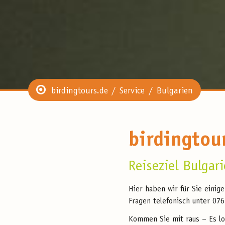
birdingtours.de
Service
Bulgarien
birdingtou
Reiseziel Bulgar
Hier haben wir für Sie einig
Fragen telefonisch unter 07
Kommen Sie mit raus – Es lo