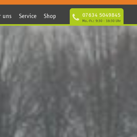
07634 5049845
r uns
Service
Shop
Mo.-Fr.: 9:30 - 16:30 Uhr