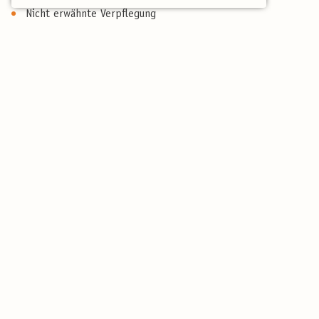
Nicht erwähnte Verpflegung
Persönliche Ausgaben & Trinkgelder
Anreise
Reiseversicherung:
www.birdingtours.de/service/reiseversicherung/ (gerne
beraten wir Sie persönlich)
Reiseberichte
Reisebericht 2026
Reisebericht 2025