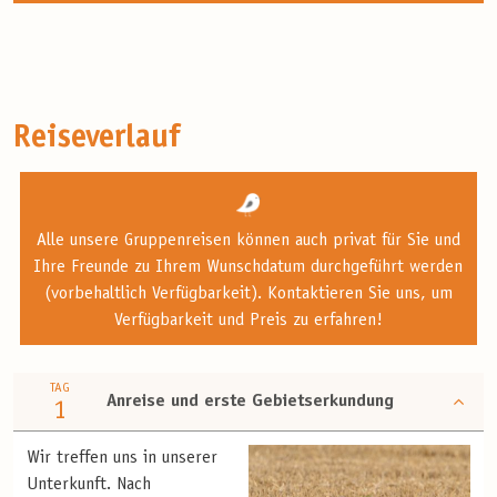
Reiseverlauf
Alle unsere Gruppenreisen können auch privat für Sie und
Ihre Freunde zu Ihrem Wunschdatum durchgeführt werden
(vorbehaltlich Verfügbarkeit). Kontaktieren Sie uns, um
Verfügbarkeit und Preis zu erfahren!
TAG
Anreise und erste Gebietserkundung
1
Wir treffen uns in unserer
Unterkunft. Nach