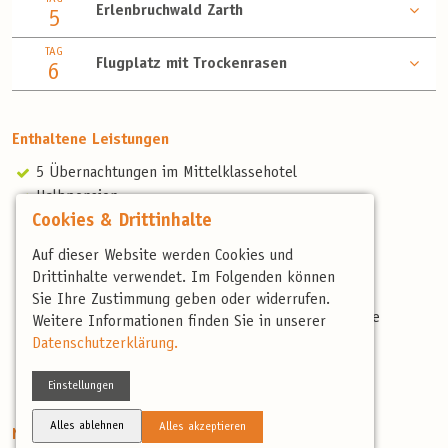
Erlenbruchwald Zarth
5
TAG
Flugplatz mit Trockenrasen
6
Enthaltene Leistungen
5 Übernachtungen im Mittelklassehotel
Halbpension
Cookies & Drittinhalte
alle Führungen und Eintritte laut Programm
Transport vor Ort
Auf dieser Website werden Cookies und
Begrüßungskaffee und Kuchen
Drittinhalte verwendet. Im Folgenden können
Abschiedssuppe
Sie Ihre Zustimmung geben oder widerrufen.
Professionelle, deutschsprachige und landeskundige
Weitere Informationen finden Sie in unserer
Reiseleitung
Datenschutzerklärung.
Artenliste
Einstellungen
Reisebericht
Alles ablehnen
Alles akzeptieren
Nicht enthaltene Leistungen