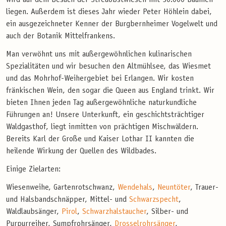
wird auf dem Besuch der Streuobstwiesen mit 30.000 Bäumen
liegen. Außerdem ist dieses Jahr wieder Peter Höhlein dabei,
ein ausgezeichneter Kenner der Burgbernheimer Vogelwelt und
auch der Botanik Mittelfrankens.
Man verwöhnt uns mit außergewöhnlichen kulinarischen
Spezialitäten und wir besuchen den Altmühlsee, das Wiesmet
und das Mohrhof-Weihergebiet bei Erlangen. Wir kosten
fränkischen Wein, den sogar die Queen aus England trinkt. Wir
bieten Ihnen jeden Tag außergewöhnliche naturkundliche
Führungen an! Unsere Unterkunft, ein geschichtsträchtiger
Waldgasthof, liegt inmitten von prächtigen Mischwäldern.
Bereits Karl der Große und Kaiser Lothar II kannten die
heilende Wirkung der Quellen des Wildbades.
Einige Zielarten:
Wiesenweihe, Gartenrotschwanz,
Wendehals
,
Neuntöter
, Trauer-
und Halsbandschnäpper, Mittel- und
Schwarzspecht
,
Waldlaubsänger,
Pirol
,
Schwarzhalstaucher
, Silber- und
Purpurreiher, Sumpfrohrsänger,
Drosselrohrsänger
,