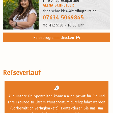
Ihre Ansprechpartnerin
ALINA SCHNEIDER
alina.schneider@birdingtours.de
07634 5049845
Mo.-Fr.: 9:30 - 16:30 Uhr
Reiseprogramm drucken
Reiseverlauf
Alle unsere Gruppenreisen können auch privat für Sie und
Ihre Freunde zu Ihrem Wunschdatum durchgeführt werden
(vorbehaltlich Verfügbarkeit). Kontaktieren Sie uns, um