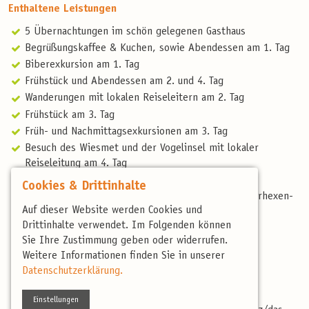
Enthaltene Leistungen
5 Übernachtungen im schön gelegenen Gasthaus
Begrüßungskaffee & Kuchen, sowie Abendessen am 1. Tag
Biberexkursion am 1. Tag
Frühstück und Abendessen am 2. und 4. Tag
Wanderungen mit lokalen Reiseleitern am 2. Tag
Frühstück am 3. Tag
Früh- und Nachmittagsexkursionen am 3. Tag
Besuch des Wiesmet und der Vogelinsel mit lokaler
Reiseleitung am 4. Tag
Frühstück, Mittag- und Abendessen am 5. Tag
Cookies & Drittinhalte
Streuobstwanderung, Stadtgärtner-Tour und Kräuterhexen-
Auf dieser Website werden Cookies und
Tour am 5. Tag
Drittinhalte verwendet. Im Folgenden können
Frühstück am 6. Tag
Sie Ihre Zustimmung geben oder widerrufen.
Während der ganzen Reise erfahrene Reiseleitung
Weitere Informationen finden Sie in unserer
Spende für das Wiesenweihen-Projekt des LBV
Datenschutzerklärung.
Reisebericht
Spende Paramelis-Projekt, mehr unter:
Einstellungen