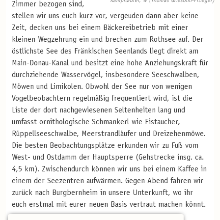
Kampfläufer, w (Thomas Griesohn-Pflieger)
Zimmer bezogen sind,
stellen wir uns euch kurz vor, vergeuden dann aber keine
Zeit, decken uns bei einem Bäckereibetrieb mit einer
kleinen Wegzehrung ein und brechen zum Rothsee auf. Der
östlichste See des Fränkischen Seenlands liegt direkt am
Main-Donau-Kanal und besitzt eine hohe Anziehungskraft für
durchziehende Wasservögel, insbesondere Seeschwalben,
Möwen und Limikolen. Obwohl der See nur von wenigen
Vogelbeobachtern regelmäßig frequentiert wird, ist die
Liste der dort nachgewiesenen Seltenheiten lang und
umfasst ornithologische Schmankerl wie Eistaucher,
Rüppellseeschwalbe, Meerstrandläufer und Dreizehenmöwe.
Die besten Beobachtungsplätze erkunden wir zu Fuß vom
West- und Ostdamm der Hauptsperre (Gehstrecke insg. ca.
4,5 km). Zwischendurch können wir uns bei einem Kaffee in
einem der Seezentren aufwärmen. Gegen Abend fahren wir
zurück nach Burgbernheim in unsere Unterkunft, wo ihr
euch erstmal mit eurer neuen Basis vertraut machen könnt.