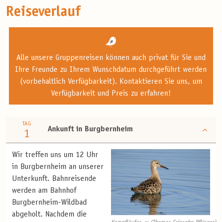
Reiseverlauf
Alle unsere Gruppenreisen können auch privat für Sie und
Ihre Freunde zu Ihrem Wunschdatum durchgeführt werden
(vorbehaltlich Verfügbarkeit). Kontaktieren Sie uns, um
Verfügbarkeit und Preis zu erfahren!
TAG
Ankunft in Burgbernheim
1
Wir treffen uns um 12 Uhr
in Burgbernheim an unserer
Unterkunft. Bahnreisende
werden am Bahnhof
Burgbernheim-Wildbad
abgeholt. Nachdem die