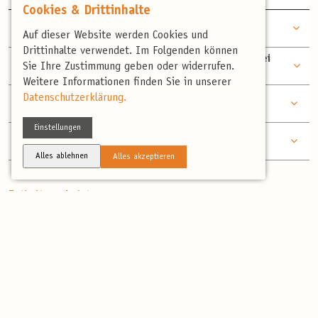
Cookies & Drittinhalte
TAG
Mohrhof-Weihergebiet und Weiher um
2
Schloss Neuhaus
Auf dieser Website werden Cookies und
Drittinhalte verwendet. Im Folgenden können
TAG
Garstädter Seen + ggf. Agro-Birding bei
Sie Ihre Zustimmung geben oder widerrufen.
3
Gut Seligenstadt
Weitere Informationen finden Sie in unserer
TAG
Datenschutzerklärung.
Altmühlsee, Wiesmet und Gelber Berg
4
Einstellungen
TAG
Zugplanbeobachtung & Abreise
5
Alles ablehnen
Alles akzeptieren
Enthaltene Leistungen
4 Übernachtungen im schön gelegenen Gasthaus
Frühstück
Professionelle, deutschsprachige und landeskundige
Reiseleitung
alle Transfers vor Ort
Artenliste