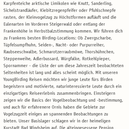
Karpfenteiche arktische Limikolen wie Knutt, Sanderling,
Sichelstrandläufer, Kiebitzregenpfeifer oder Pfuhlschnepfe
rasten, der Kleinvogelzug zu Höchstformen aufläuft und die
Eulenarten im Vorderen Steigerwald oder entlang der
Frankenhöhe in Herbstbalzstimmung kommen. Wir führen dich
zu Frankens besten Birding-Locations: Ob Zwergscharbe,
Tüpfelsumpfhuhn, Seiden-, Nacht- oder Purpurreiher,
Raubseeschwalbe, Schmarotzerraubmöwe, Thorshühnchen,
Steppenweihe, Adlerbussard, Würgfalke, Rotkehlpieper,
Spornammer - die Liste der um diese Jahreszeit beobachteten
Seltenheiten ist lang und alles scheint möglich. Mit unseren
YoungBirding Reisen möchten wir junge Leute fürs Birden
begeistern und motivierte, naturinteressierte Leute durch ein
einzigartiges Reiseerlebnis zusammenbringen. Einsteigern
zeigen wir die Basics der Vogelbeobachtung und -bestimmung,
und auch für erfahrenere Ornis haben die Gebiete zur
Vogelzugzeit einiges an spannenden Beobachtungen zu
bieten.
Unser Basislager schlagen wir in der heimeligen
Kurstadt Bad Windsheim auf. Die alteingesessene Pension