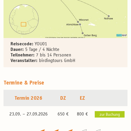
Reisecode:
YOU01
Dauer:
5 Tage / 4 Nächte
Teilnehmer:
7 bis 14 Personen
Veranstalter:
birdingtours GmbH
Termine & Preise
Termin 2026
DZ
EZ
23.09. –
27.09.2026
650 €
800 €
zur Buchung