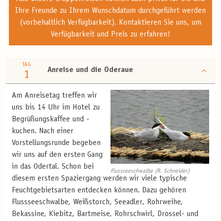
Ihre Freunde zu Ihrem Wunschdatum durchgeführt werden
(vorbehaltlich Verfügbarkeit). Kontaktieren Sie uns, um
Verfügbarkeit und Preis zu erfahren!
TAG
Anreise und die Oderaue
1
Am Anreisetag treffen wir
uns bis 14 Uhr im Hotel zu
Begrüßungskaffee und -
kuchen. Nach einer
Vorstellungsrunde begeben
wir uns auf den ersten Gang
in das Odertal. Schon bei
Flussseeschwalbe (R. Schneider)
diesem ersten Spaziergang werden wir viele typische
Feuchtgebietsarten entdecken können. Dazu gehören
Flussseeschwalbe, Weißstorch, Seeadler, Rohrweihe,
Bekassine, Kiebitz, Bartmeise, Rohrschwirl, Drossel- und