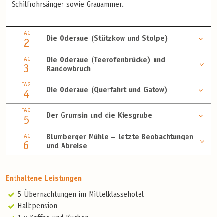
Schilfrohrsänger sowie Grauammer.
TAG
Die Oderaue (Stützkow und Stolpe)
2
TAG
Die Oderaue (Teerofenbrücke) und
3
Randowbruch
TAG
Die Oderaue (Querfahrt und Gatow)
4
TAG
Der Grumsin und die Kiesgrube
5
TAG
Blumberger Mühle – letzte Beobachtungen
6
und Abreise
Enthaltene Leistungen
5 Übernachtungen im Mittelklassehotel
Halbpension