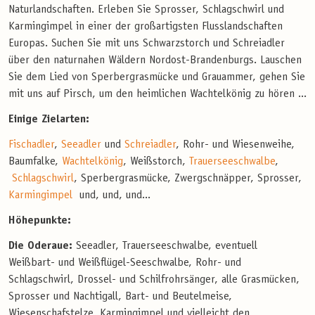
Naturlandschaften. Erleben Sie Sprosser, Schlagschwirl und
Karmingimpel in einer der großartigsten Flusslandschaften
Europas. Suchen Sie mit uns Schwarzstorch und Schreiadler
über den naturnahen Wäldern Nordost-Brandenburgs. Lauschen
Sie dem Lied von Sperbergrasmücke und Grauammer, gehen Sie
mit uns auf Pirsch, um den heimlichen Wachtelkönig zu hören ...
Einige Zielarten:
Fischadler
,
Seeadler
und
Schreiadler
, Rohr- und Wiesenweihe,
Baumfalke,
Wachtelkönig
, Weißstorch,
Trauerseeschwalbe
,
Schlagschwirl
, Sperbergrasmücke, Zwergschnäpper, Sprosser,
Karmingimpel
und, und, und...
Höhepunkte:
Die Oderaue:
Seeadler, Trauerseeschwalbe, eventuell
Weißbart- und Weißflügel-Seeschwalbe, Rohr- und
Schlagschwirl, Drossel- und Schilfrohrsänger, alle Grasmücken,
Sprosser und Nachtigall, Bart- und Beutelmeise,
Wiesenschafstelze, Karmingimpel und vielleicht den