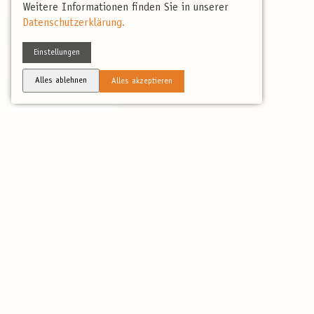
Weitere Informationen finden Sie in unserer
Datenschutzerklärung.
Reisebericht 2026
Einstellungen
Alles ablehnen
Alles akzeptieren
Reisebericht 2024
Reisebericht 2023
Mitfahrt im birdingtours-Bus: Änderung ab 2025
Bei dieser Reise bieten wir Ihnen zusätzlich die Möglichkeit
im vom Reiseleiter gesteuerten Kleinbus bequem
mitzufahren. Die Fahrt im Bus des Reiseleiters empfiehlt
sich auch, weil während der Fahrt weitere Erläuterungen zu
Fauna und Flora sowie der Landschaft gegeben werden.