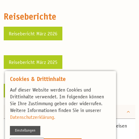
Reiseberichte
Reisebericht März 2026
Reisebericht März 2025
Cookies & Drittinhalte
Auf dieser Website werden Cookies und
Reisebericht April 2024
Drittinhalte verwendet. Im Folgenden können
Sie Ihre Zustimmung geben oder widerrufen.
Weitere Informationen finden Sie in unserer
Fahrgemeinschaften vor Ort
Datenschutzerklärung.
Bitte teilen Sie uns bei der Buchung mit, wie Sie anreisen
Einstellungen
werden.