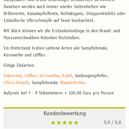
Kampfläufer und Große Brachvögel beobachten zu können.
Daneben werden auch immer wieder Seltenheiten wie
Brillenente, Kanadapfeifente, Rothalsgans, Steppenkiebitz oder
Isländische Uferschnepfe auf Texel beobachtet.
Mit Glück können wir die Erstankömmlinge in den Brand- und
Flussseeschwalben-Kolonien feststellen.
Im Hinterland brüten seltene Arten wie Sumpfohreule,
Kornweihe und Löffler.
Einige Zielarten:
Eiderente
,
Löffler
,
Kornweihe
,
Knutt
, Goldregenpfeifer,
Uferschnepfe
, Sumpfohreule,
Blaukehlchen
.
Aufpreis bei 7 - 9 Teilnehmern: + 100,00 Euro pro Person
Kundenbewertung
5,0
/ 5,0