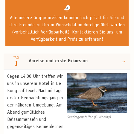
Alle unsere Gruppenreisen können auch privat für Sie und
Ihre Freunde zu Ihrem Wunschdatum durchgeführt werden
(vorbehaltlich Verfügbarkeit). Kontaktieren Sie uns, um
Verfügbarkeit und Preis zu erfahren!
TAG
Anreise und erste Exkursion
1
Gegen 14:00 Uhr treffen wir
uns in unserem Hotel in De
Koog auf Texel. Nachmittags
erster Beobachtungsgang in
der näheren Umgebung. Am
Abend gemütliches
Sandregenpfeifer (C. Moning)
Beisammensein und
gegenseitiges Kennenlernen.