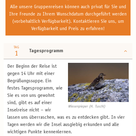
Alle unsere Gruppenreisen können auch privat für Sie und
Ihre Freunde zu Ihrem Wunschdatum durchgeführt werden
(vorbehaltlich Verfügbarkeit). Kontaktieren Sie uns, um
Verfügbarkeit und Preis zu erfahren!
TAG
Tagesprogramm
1
Der Beginn der Reise ist
gegen 14 Uhr mit einer
Begrüßungssuppe. Ein
festes Tagesprogramm, wie
Sie es von uns gewohnt
sind, gibt es auf einer
Wiesenpieper (H. Tuschl)
Inselreise nicht – wir
lassen uns überraschen, was es zu entdecken gibt. In vier
Tagen werden wir die Insel ausgiebig erkunden und alle
wichtigen Punkte kennenlernen.