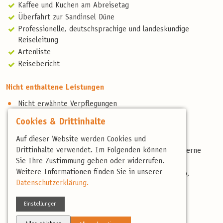
Kaffee und Kuchen am Abreisetag
Überfahrt zur Sandinsel Düne
Professionelle, deutschsprachige und landeskundige
Reiseleitung
Artenliste
Reisebericht
Nicht enthaltene Leistungen
Nicht erwähnte Verpflegungen
Persönliche Ausgaben & Trinkgelder
Cookies & Drittinhalte
Anreise
Auf dieser Website werden Cookies und
Reiseversicherung:
Drittinhalte verwendet. Im Folgenden können
www.birdingtours.de/service/reiseversicherung/ (gerne
Sie Ihre Zustimmung geben oder widerrufen.
beraten wir Sie persönlich)
Weitere Informationen finden Sie in unserer
Anreise ab/bis Helgoland, Fähre kostet ca. 50 Euro,
Datenschutzerklärung.
zuzüglich der Kofferaufgabe von 5 Euro
Einstellungen