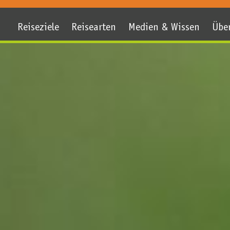
Reiseziele
Reisearten
Medien & Wissen
Übe