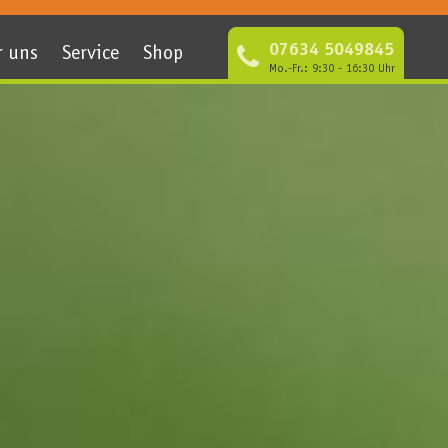
07634 5049845
r uns
Service
Shop
Mo.-Fr.: 9:30 - 16:30 Uhr