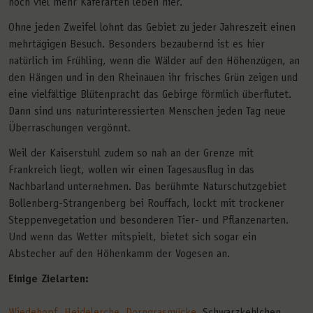
noch viel mehr Käferarten leben hier.
Ohne jeden Zweifel lohnt das Gebiet zu jeder Jahreszeit einen
mehrtägigen Besuch. Besonders bezaubernd ist es hier
natürlich im Frühling, wenn die Wälder auf den Höhenzügen, an
den Hängen und in den Rheinauen ihr frisches Grün zeigen und
eine vielfältige Blütenpracht das Gebirge förmlich überflutet.
Dann sind uns naturinteressierten Menschen jeden Tag neue
Überraschungen vergönnt.
Weil der Kaiserstuhl zudem so nah an der Grenze mit
Frankreich liegt, wollen wir einen Tagesausflug in das
Nachbarland unternehmen. Das berühmte Naturschutzgebiet
Bollenberg-Strangenberg bei Rouffach, lockt mit trockener
Steppenvegetation und besonderen Tier- und Pflanzenarten.
Und wenn das Wetter mitspielt, bietet sich sogar ein
Abstecher auf den Höhenkamm der Vogesen an.
Einige Zielarten:
Wiedehopf
,
Heidelerche
,
Dorngrasmücke
, Schwarzkehlchen,