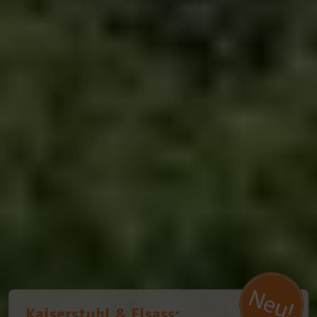
Kaiserstuhl & Elsass: