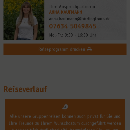
Ihre Ansprechpartnerin
ANNA KAUFMANN
anna.kaufmann@birdingtours.de
07634 5049845
Mo.-Fr.: 9:30 - 16:30 Uhr
Reiseprogramm drucken
Reiseverlauf
Alle unsere Gruppenreisen können auch privat für Sie und
Ihre Freunde zu Ihrem Wunschdatum durchgeführt werden