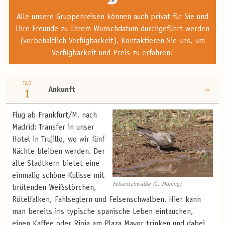
Alle unsere Gruppenreisen können auch privat für Sie und
Ihre Freunde zu Ihrem Wunschdatum durchgeführt werden
(vorbehaltlich Verfügbarkeit). Kontaktieren Sie uns, um
Verfügbarkeit und Preis zu erfahren!
TAG
Ankunft
1
Flug ab Frankfurt/M. nach
Madrid; Transfer in unser
Hotel in Trujillo, wo wir fünf
Nächte bleiben werden. Der
alte Stadtkern bietet eine
einmalig schöne Kulisse mit
Felsenschwalbe (C. Moning)
brütenden Weißstörchen,
Rötelfalken, Fahlseglern und Felsenschwalben. Hier kann
man bereits ins typische spanische Leben eintauchen,
einen Kaffee oder Rioja am Plaza Mayor trinken und dabei