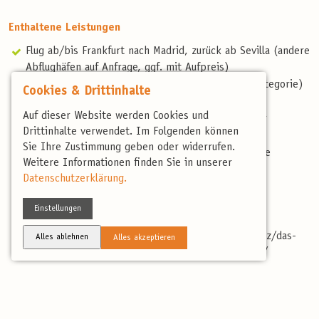
Enthaltene Leistungen
Flug ab/bis Frankfurt nach Madrid, zurück ab Sevilla (andere
Abflughäfen auf Anfrage, ggf. mit Aufpreis)
8 Übernachtungen in Mittelklassehotels (Landeskategorie)
Cookies & Drittinhalte
Halbpension
Auf dieser Website werden Cookies und
Alle Transferfahrten vor Ort im Kleinbus mit Fahrer
Drittinhalte verwendet. Im Folgenden können
Geführte Jeeptour im Doñana-Nationalpark
Sie Ihre Zustimmung geben oder widerrufen.
Professionelle, deutschsprachige und landeskundige
Weitere Informationen finden Sie in unserer
Reiseleitung
Datenschutzerklärung.
Artenliste
Reisebericht
Einstellungen
Spende Paramelis-Projekt, mehr unter:
https://www.birdingtours.de/ueber-uns/vogelschutz/das-
Alles ablehnen
Alles akzeptieren
moorschutzprojekt-paramelis-in-litauen-paramelis/
Nicht enthaltene Leistungen
Nicht erwähnte Verpflegung