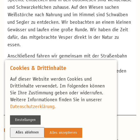
Spechte entdecken und in den Obstwiesen sind Wendehälse
und Schwarzkehlchen zuhause. Auf den Wiesen suchen
Weißstörche nach Nahrung und im Himmel sind Schwalben
und Segler zu entdecken. Wir beobachten an einem kleinen
Gewässer und laufen eine große Runde. Wir haben die Zeit
dafür, das mitgebrachte Vesper direkt in der Natur zu
essen.
Anschließend fahren wir gemeinsam mit der Straßenbahn
zum Polizeipräsidium, wo Alpensegler brüten. Hier
Cookies & Drittinhalte
beobachten wir die besonderen Vögel und verabschieden
uns.
Auf dieser Website werden Cookies und
Drittinhalte verwendet. Im Folgenden können
Sie Ihre Zustimmung geben oder widerrufen.
Weitere Informationen finden Sie in unserer
Datenschutzerklärung.
Einstellungen
Enthaltene Leistungen
Alles ablehnen
Alles akzeptieren