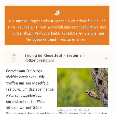
Alle unsere Gruppenreisen können auch privat für Sie und
Ihre Freunde zu Ihrem Wunschdatum durchgeführt werden
(vorbehaltlich Verfügbarkeit). Kontaktieren Sie uns, um
Verfügbarkeit und Preis zu erfahren!
TAG
Birding im Rieselfeld - Brüten am
1
Polizeipräsidium
Gemeinsam Freiburgs
Vielfalt entdecken. Wir
treffen uns am Rieselfeld
Freiburg, um das spannende
Naturschutzgebiet zu
durchstreifen. Im Wald
können wir mit Glück
Mittelspecht (N. Stettler)