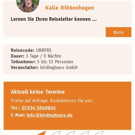
Kalle Nibbenhagen
Lernen Sie Ihren Reiseleiter kennen ...
Mehr
Reisecode:
URBFRS
Dauer:
1 Tage / 0 Nächte
Teilnehmer:
5 bis 15 Personen
Veranstalter:
birdingtours GmbH
Aktuell keine Termine
Preise auf Anfrage. Kontaktieren Sie uns:
Tel.:
07634 5049845
E-Mail:
info@birdingtours.de