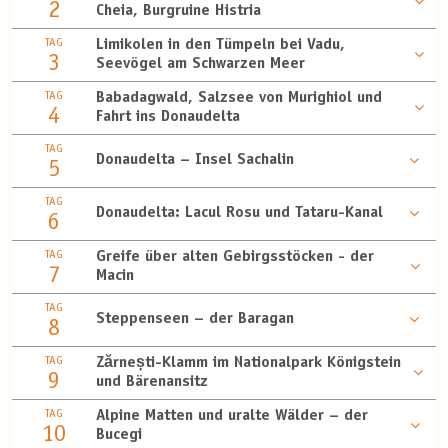
2
Cheia, Burgruine Histria
TAG
Limikolen in den Tümpeln bei Vadu,
3
Seevögel am Schwarzen Meer
TAG
Babadagwald, Salzsee von Murighiol und
4
Fahrt ins Donaudelta
TAG
Donaudelta – Insel Sachalin
5
TAG
Donaudelta: Lacul Rosu und Tataru-Kanal
6
TAG
Greife über alten Gebirgsstöcken - der
7
Macin
TAG
Steppenseen – der Baragan
8
TAG
Zărnești-Klamm im Nationalpark Königstein
9
und Bärenansitz
TAG
Alpine Matten und uralte Wälder – der
10
Bucegi