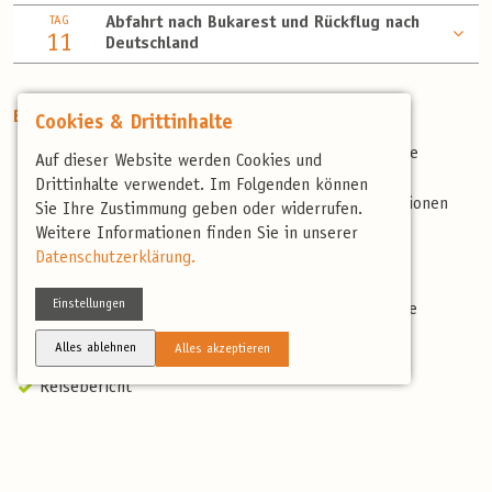
TAG
Abfahrt nach Bukarest und Rückflug nach
11
Deutschland
Enthaltene Leistungen
Cookies & Drittinhalte
Flug ab/ bis Frankfurt in der Economy-Class (andere
Auf dieser Website werden Cookies und
Abflughäfen auf Anfrage, ggf. mit Aufpreis)
Drittinhalte verwendet. Im Folgenden können
10 Übernachtungen in Mittelklassehotels und Pensionen
Sie Ihre Zustimmung geben oder widerrufen.
Vollpension
Weitere Informationen finden Sie in unserer
Transport im Kleinbus
Datenschutzerklärung.
Mit dem Schiff ins Donaudelta
Einstellungen
Professionelle, deutschsprachige und landeskundige
Reiseleitung
Alles ablehnen
Alles akzeptieren
Artenliste
Reisebericht
Spende Paramelis-Projekt, mehr unter:
https://www.birdingtours.de/ueber-uns/vogelschutz/das-
moorschutzprojekt-paramelis-in-litauen-paramelis/