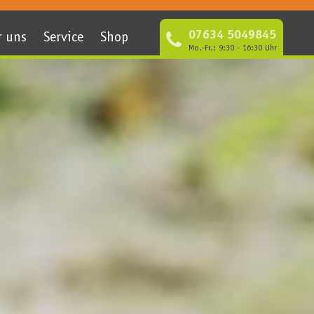
07634 5049845
r uns
Service
Shop
Mo.-Fr.: 9:30 - 16:30 Uhr