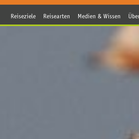
Reiseziele
Reisearten
Medien & Wissen
Übe