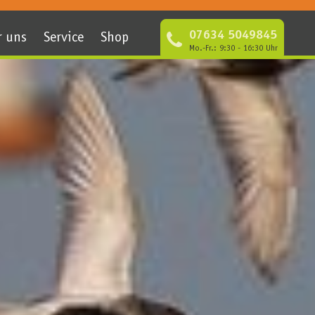
07634 5049845
r uns
Service
Shop
Mo.-Fr.: 9:30 - 16:30 Uhr