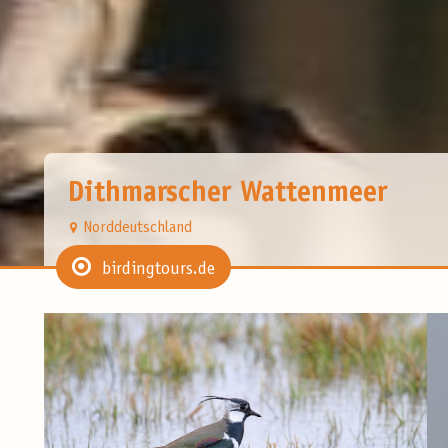
Dithmarscher Wattenmeer
Norddeutschland
birdingtours.de