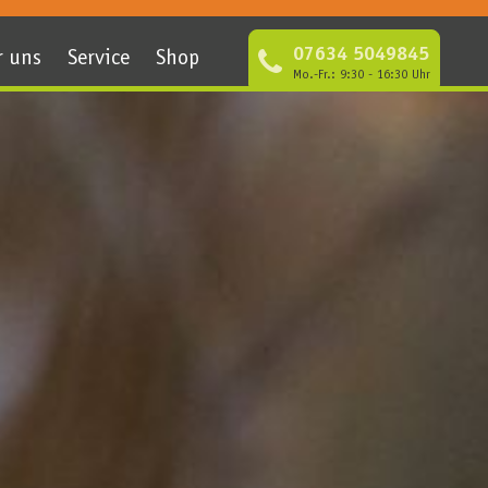
07634 5049845
r uns
Service
Shop
Mo.-Fr.: 9:30 - 16:30 Uhr