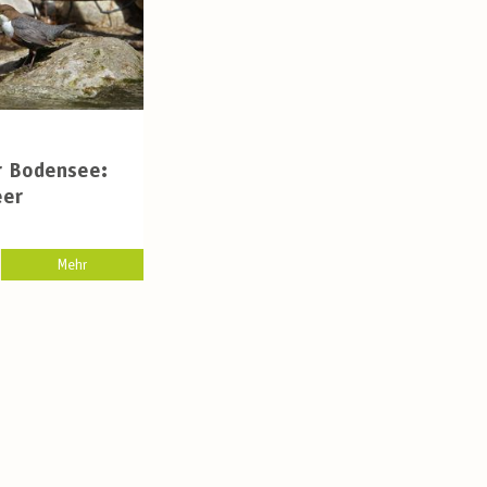
r Bodensee:
eer
Mehr