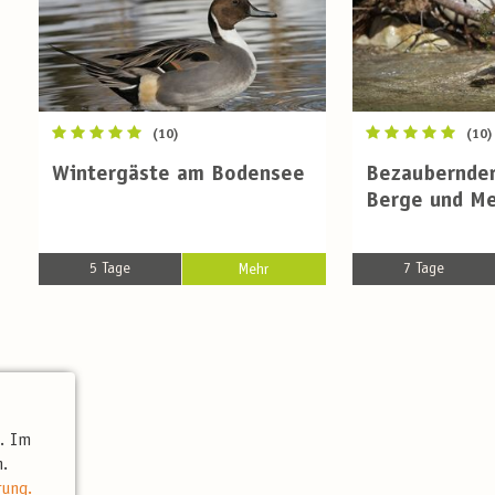
(10)
(10)
Wintergäste am Bodensee
Bezaubernde
Berge und M
5 Tage
7 Tage
Mehr
t. Im
.
igt.
rung.