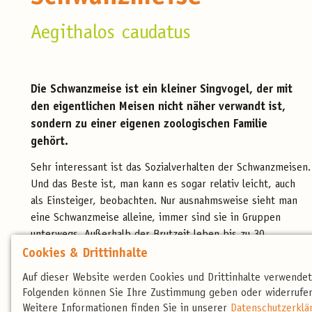
Aegithalos caudatus
Die Schwanzmeise ist ein kleiner Singvogel, der mit
den eigentlichen Meisen nicht näher verwandt ist,
sondern zu einer eigenen zoologischen Familie
gehört.
Sehr interessant ist das Sozialverhalten der Schwanzmeisen.
Und das Beste ist, man kann es sogar relativ leicht, auch
als Einsteiger, beobachten. Nur ausnahmsweise sieht man
eine Schwanzmeise alleine, immer sind sie in Gruppen
unterwegs. Außerhalb der Brutzeit leben bis zu 30
Schwanzmeisen in einem Schwarm zusammen, der ein
Cookies & Drittinhalte
bestimmtes Gebiet durchstreift und sich dort ernährt. Diese
Auf dieser Website werden Cookies und Drittinhalte verwende
Nahrungsressource wird gegen andere Schwärme
Folgenden können Sie Ihre Zustimmung geben oder widerrufen
verteid
Weitere Informationen finden Sie in unserer
Datenschutzerklä