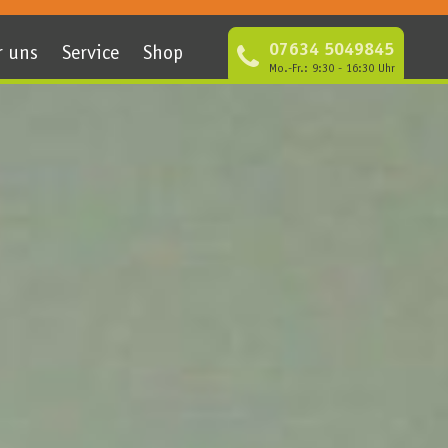
07634 5049845
r uns
Service
Shop
Mo.-Fr.: 9:30 - 16:30 Uhr