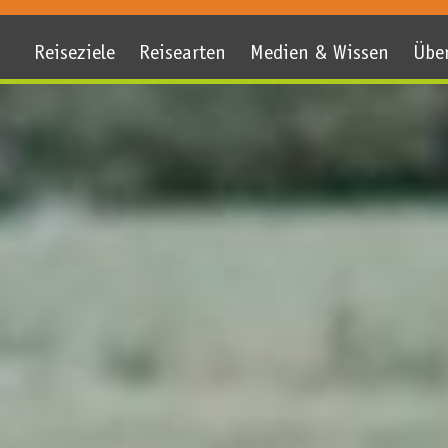
Reiseziele
Reisearten
Medien & Wissen
Übe