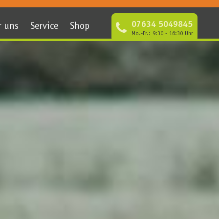
07634 5049845
r uns
Service
Shop
Mo.-Fr.: 9:30 - 16:30 Uhr