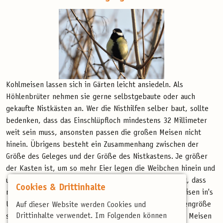
Kohlmeisen lassen sich in Gärten leicht ansiedeln. Als
Höhlenbrüter nehmen sie gerne selbstgebaute oder auch
gekaufte Nistkästen an. Wer die Nisthilfen selber baut, sollte
bedenken, dass das Einschlüpfloch mindestens 32 Millimeter
weit sein muss, ansonsten passen die großen Meisen nicht
hinein. Übrigens besteht ein Zusammenhang zwischen der
Größe des Geleges und der Größe des Nistkastens. Je größer
der Kasten ist, um so mehr Eier legen die Weibchen hinein und
umso mehr Jungvögel fliegen aus. Das heißt aber nicht, dass
Cookies & Drittinhalte
man mit Hilfe von Nistkästen den Bestand von Kohlmeisen in's
Unermessliche steigern könnte. Denn neben der Höhlengröße
Auf dieser Website werden Cookies und
Drittinhalte verwendet. Im Folgenden können
spielen noch andere Faktoren beim Aufzuchterfolg der Meisen