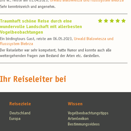
Iris W., reiste am 01.04.2023,
Urwald Bialowiesza und Flusssystem Biebrza
Sehr kenntnisreich und angenehm.
Traumhaft schöne Reise durch eine
wundervolle Landschaft mit allerbesten
Vogelbeobachtungen
Ein birdingtours Gast, reiste am 06.05.2023,
Urwald Bialowiesza und
Flusssystem Biebrza
Der Reiseleiter war sehr kompetent, hatte Humor und konnte auch alle
weitergehenden Fragen zum Bestand der Arten etc. darstellen.
Ihr Reiseleiter bei
Reiseziele
Wissen
Deutschland
Vogelbeobachtungstipps
Europa
Artenlexikon
Bestimmungsvideos