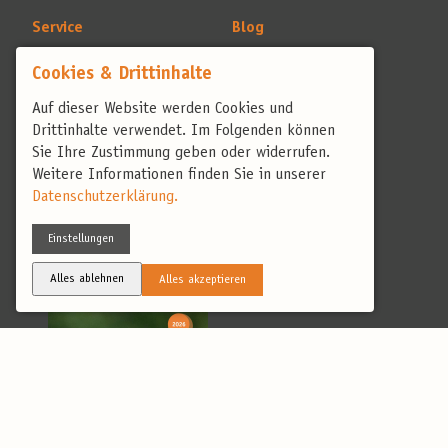
Service
Blog
Reisekatalog
Blog
Cookies & Drittinhalte
Fragen & Antworten
Reiseversicherung
Auf dieser Website werden Cookies und
Shop
Reisebewertungen
Drittinhalte verwendet. Im Folgenden können
Optik
Sie Ihre Zustimmung geben oder widerrufen.
Ausrüstung
Weitere Informationen finden Sie in unserer
Geschenkgutschein
Datenschutzerklärung.
Katalog 2026
Einstellungen
Alles ablehnen
Alles akzeptieren