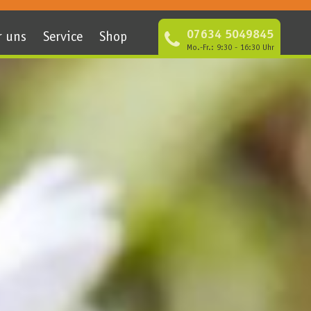
07634 5049845
r uns
Service
Shop
Mo.-Fr.: 9:30 - 16:30 Uhr