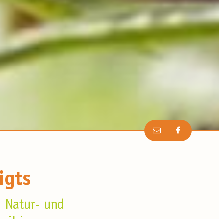
igts
e Natur- und