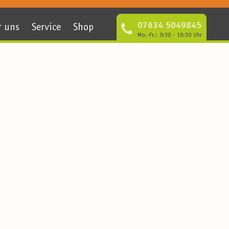
07634 5049845
r uns
Service
Shop
Mo.-Fr.: 9:30 - 16:30 Uhr