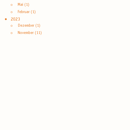
Mai (1)
Februar (1)
2023
Dezember (1)
November (11)
Oktober (1)
September (1)
August (2)
Juli (3)
Mai (1)
April (3)
März (2)
Februar (1)
2022
Dezember (2)
September (2)
August (2)
Juli (3)