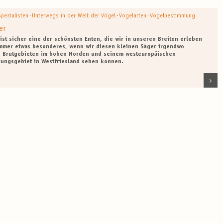
·
·
·
Spezialisten
Unterwegs in der Welt der Vögel
Vogelarten
Vogelbestimmung
er
ist sicher eine der schönsten Enten, die wir in unseren Breiten erleben
immer etwas besonderes, wenn wir diesen kleinen Säger irgendwo
n Brutgebieten im hohen Norden und seinem westeuropäischen
ungsgebiet in Westfriesland sehen können.