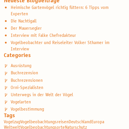
Neueste Blogbeiträge
Heimische Gartenvögel richtig füttern: 6 Tipps vom
Experten
Die Nachtigall
Der Mauersegler
Interview mit Falke Chefredakteur
Vogelbeobachter und Reiseleiter Volker Sthamer im
Interview
Categories
Ausrüstung
Buchrezension
Buchrezensionen
Orni-Spezialisten
Unterwegs in der Welt der Vögel
Vogelarten
Vogelbestimmung
Tags
Vogelzug
Vogelbeobachtungsreisen
Deutschland
Europa
Weltweit
Vogelbeobachtungsorte
Naturschutz