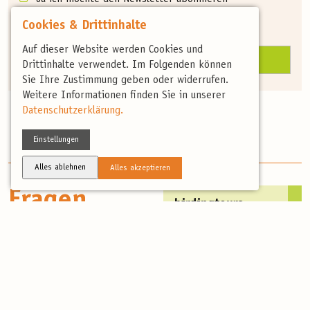
und in Zukunft keine Neuigkeiten mehr
Cookies & Drittinhalte
verpassen.
Auf dieser Website werden Cookies und
Drittinhalte verwendet. Im Folgenden können
Sie Ihre Zustimmung geben oder widerrufen.
Weitere Informationen finden Sie in unserer
Datenschutzerklärung.
Einstellungen
Alles ablehnen
Alles akzeptieren
Fragen
birdingtours
Fragen &
über
Antworten
Während der
Fragen...
Reiseplanung treten
oft einige Fragen auf,
Hier finden Sie
die wir Ihnen gerne