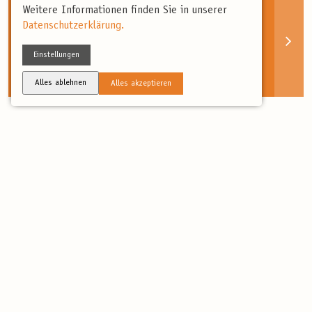
Now look at this!
Weitere Informationen finden Sie in unserer
Datenschutzerklärung.
Diese Teaser – schön und skalierbar mit einem Link
auf diese Seite.
Einstellungen
Alles ablehnen
Alles akzeptieren
Now look at this!
Diese Teaser – schön und skalierbar mit einem Link
auf diese Seite.
Now look at this!