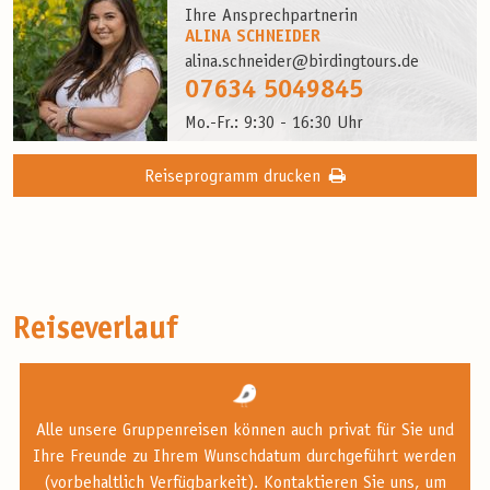
Ihre Ansprechpartnerin
ALINA SCHNEIDER
alina.schneider@birdingtours.de
07634 5049845
Mo.-Fr.: 9:30 - 16:30 Uhr
Reiseprogramm drucken
Reiseverlauf
Alle unsere Gruppenreisen können auch privat für Sie und
Ihre Freunde zu Ihrem Wunschdatum durchgeführt werden
(vorbehaltlich Verfügbarkeit). Kontaktieren Sie uns, um