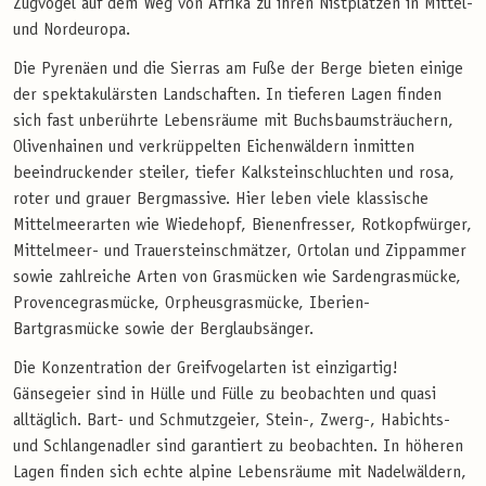
Zugvögel auf dem Weg von Afrika zu ihren Nistplätzen in Mittel-
und Nordeuropa.
Die Pyrenäen und die Sierras am Fuße der Berge bieten einige
der spektakulärsten Landschaften. In tieferen Lagen finden
sich fast unberührte Lebensräume mit Buchsbaumsträuchern,
Olivenhainen und verkrüppelten Eichenwäldern inmitten
beeindruckender steiler, tiefer Kalksteinschluchten und rosa,
roter und grauer Bergmassive. Hier leben viele klassische
Mittelmeerarten wie Wiedehopf, Bienenfresser, Rotkopfwürger,
Mittelmeer- und Trauersteinschmätzer, Ortolan und Zippammer
sowie zahlreiche Arten von Grasmücken wie Sardengrasmücke,
Provencegrasmücke, Orpheusgrasmücke, Iberien-
Bartgrasmücke sowie der Berglaubsänger.
Die Konzentration der Greifvogelarten ist einzigartig!
Gänsegeier sind in Hülle und Fülle zu beobachten und quasi
alltäglich. Bart- und Schmutzgeier, Stein-, Zwerg-, Habichts-
und Schlangenadler sind garantiert zu beobachten. In höheren
Lagen finden sich echte alpine Lebensräume mit Nadelwäldern,