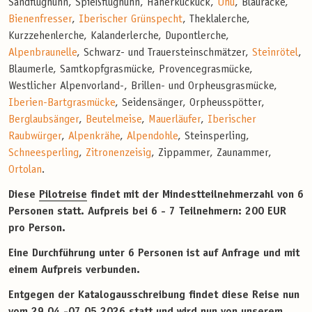
Sandflughuhn, Spießflughuhn, Häherkuckuck,
Uhu
, Blauracke,
Bienenfresser
,
Iberischer Grünspecht
, Theklalerche,
Kurzzehenlerche, Kalanderlerche, Dupontlerche,
Alpenbraunelle
, Schwarz- und Trauersteinschmätzer,
Steinrötel
,
Blaumerle, Samtkopfgrasmücke, Provencegrasmücke,
Westlicher Alpenvorland-, Brillen- und Orpheusgrasmücke,
Iberien-Bartgrasmücke
, Seidensänger, Orpheusspötter,
Berglaubsänger
,
Beutelmeise
,
Mauerläufer
,
Iberischer
Raubwürger
,
Alpenkrähe
,
Alpendohle
, Steinsperling,
Schneesperling
,
Zitronenzeisig
, Zippammer, Zaunammer,
Ortolan
.
Diese
Pilotreise
findet mit der Mindestteilnehmerzahl von 6
Personen statt. Aufpreis bei 6 - 7 Teilnehmern: 200 EUR
pro Person.
Eine Durchführung unter 6 Personen ist auf Anfrage und mit
einem Aufpreis verbunden.
Entgegen der Katalogausschreibung findet diese Reise nun
vom 29.04.-07.05.2026 statt und wird nun von unserem