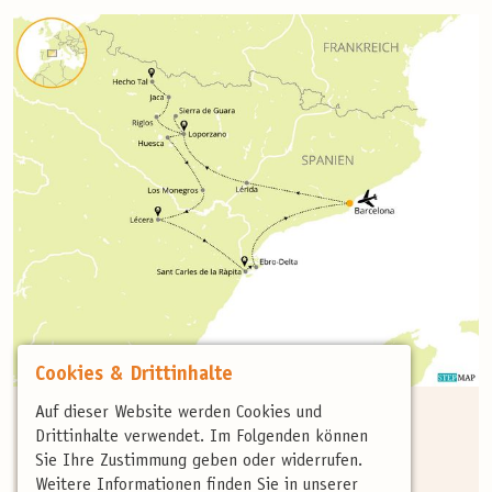
Cookies & Drittinhalte
Reisecode:
PYR02
Auf dieser Website werden Cookies und
Dauer:
9 Tage / 8 Nächte
Drittinhalte verwendet. Im Folgenden können
Teilnehmer:
6 bis 10 Personen
Sie Ihre Zustimmung geben oder widerrufen.
Veranstalter:
birdingtours GmbH
Weitere Informationen finden Sie in unserer