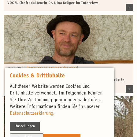
VÖGEL Chefredakteurin Dr. Nina Krüger im Interview.
·
29.01.2025
Unterwegs in der Welt der Vögel
Ein Interview mit Vogelexperte Lou Bertalan
Cookies & Drittinhalte
Lou Bertalan im Interview: Birden mit Leib und Seele – Einblicke in
die Welt eines waschechten Birders
Auf dieser Website werden Cookies und
Drittinhalte verwendet. Im Folgenden können
Sie Ihre Zustimmung geben oder widerrufen.
Weitere Informationen finden Sie in unserer
Datenschutzerklärung.
Einstellungen