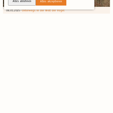
Alles ablehnen
Alles akzeptieren
·
08.01.2025
Unterwegs in der Welt der Vögel
Mönchsgrasmücken ändern ihr Winterquatier
Wie Vogelfütterung in britischen Gärten das Zugverhalten und die
Verbreitung von Vögeln wie der Mönchsgrasmücke beeinflusst – neue
wissenschaftliche Erkenntnisse!
·
08.01.2025
Unterwegs in der Welt der Vögel
Wintervögel: Kuscheln gegen die Kälte
Wie Vogelfütterung in britischen Gärten das Zugverhalten und die
Verbreitung von Vögeln wie der Mönchsgrasmücke beeinflusst – neue
wissenschaftliche Erkenntnisse!