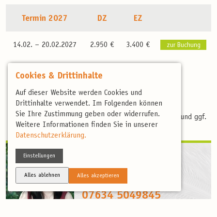
Termin 2027
DZ
EZ
14.02. –
20.02.2027
2.950 €
3.400 €
zur Buchung
Cookies & Drittinhalte
Auf dieser Website werden Cookies und
Drittinhalte verwendet. Im Folgenden können
Sie Ihre Zustimmung geben oder widerrufen.
3 Federn - mittelschwer, mit längeren Wanderungen und ggf.
Weitere Informationen finden Sie in unserer
Höhenwegen
Datenschutzerklärung.
Einstellungen
Ihre Ansprechpartnerin
IRENE DIBELLO
Alles ablehnen
Alles akzeptieren
irene.dibello@birdingtours.de
07634 5049845
Mo.-Fr.: 9:30 - 16:30 Uhr