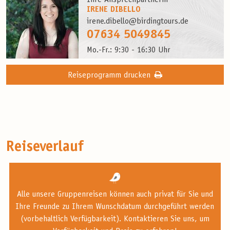
IRENE DIBELLO
irene.dibello@birdingtours.de
07634 5049845
Mo.-Fr.: 9:30 - 16:30 Uhr
Reiseprogramm drucken
Reiseverlauf
Alle unsere Gruppenreisen können auch privat für Sie und
Ihre Freunde zu Ihrem Wunschdatum durchgeführt werden
(vorbehaltlich Verfügbarkeit). Kontaktieren Sie uns, um