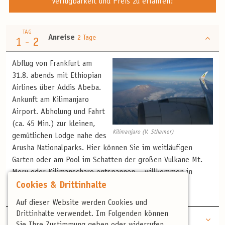
Verfügbarkeit und Preis zu erfahren!
TAG
Anreise
2 Tage
1 - 2
Abflug von Frankfurt am
31.8. abends mit Ethiopian
Airlines über Addis Abeba.
Ankunft am Kilimanjaro
Airport. Abholung und Fahrt
(ca. 45 Min.) zur kleinen,
Kilimanjaro (V. Sthamer)
gemütlichen Lodge nahe des
Arusha Nationalparks. Hier können Sie im weitläufigen
Garten oder am Pool im Schatten der großen Vulkane Mt.
Meru oder Kilimanscharo entspannen – willkommen in
Afrika!
Cookies & Drittinhalte
Auf dieser Website werden Cookies und
Drittinhalte verwendet. Im Folgenden können
TAG
Arusha Nationalpark
3