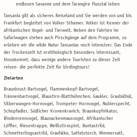
endlosen Savanne und dem Tarangire Flusstal leben
Tansania gilt als sicheres Reiseland und Sie werden von und bis
Frankfurt begleitet von Volker Sthamer. Volker ist Kenner der
afrikanischen Vogel- und Tierwelt. Neben den Fahrten im
Safariwagen stehen auch Pirschgänge auf dem Programm, so
erleben wir die wilde Natur Tansanias noch intensiver. Das Ende
der Trockenzeit ist ornithologisch besonders interessant,
hinzukommt, dass wenige andere Touristen zu dieser Zeit
reisen- die perfekte Zeit für birdingtours!
Zielarten
Braunbrust-Bartvogel, Flammenkopf-Bartvogel,
Trännenbartvogel, Blaustirn-Blatthühnchen, Gaukler, Graubülbül,
Silberwangen-Hornvogel, Trompeter-Hornvogel, Nubierspecht,
Schopfadler, Südlicher Kronenkranich, Braunkopfnikator,
Bindenrennvogel, Blaunackenmausvogel, Afrikanischer
Löffler, Riesentrappe, Weißstirnspint, Buntastrild,
Schmetterlingsastrild, Graufalke, Sattelstorch, Nimmersatt,