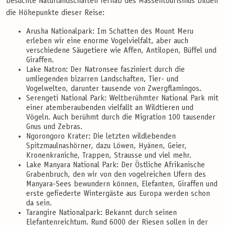
besuchte Naturlandschaften fernab des Massentourismus bilden
die Höhepunkte dieser Reise:
Arusha Nationalpark: Im Schatten des Mount Meru
erleben wir eine enorme Vogelvielfalt, aber auch
verschiedene Säugetiere wie Affen, Antilopen, Büffel und
Giraffen.
Lake Natron: Der Natronsee fasziniert durch die
umliegenden bizarren Landschaften, Tier- und
Vogelwelten, darunter tausende von Zwergflamingos.
Serengeti National Park: Weltberühmter National Park mit
einer atemberaubenden vielfallt an Wildtieren und
Vögeln. Auch berühmt durch die Migration 100 tausender
Gnus und Zebras.
Ngorongoro Krater: Die letzten wildlebenden
Spitzmaulnashörner, dazu Löwen, Hyänen, Geier,
Kronenkraniche, Trappen, Strausse und viel mehr.
Lake Manyara National Park: Der Östliche Afrikanische
Grabenbruch, den wir von den vogelreichen Ufern des
Manyara-Sees bewundern können, Elefanten, Giraffen und
erste gefiederte Wintergäste aus Europa werden schon
da sein.
Tarangire Nationalpark: Bekannt durch seinen
Elefantenreichtum. Rund 6000 der Riesen sollen in der