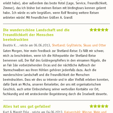
erlebt habe), aber außerdem das beste Hotel (Lage, Service, Freundlichkeit,
Zimmer), das ich bisher bei meinen Reisen mit birdingtours kennen gelernt
habe. Ich würde es sehr begrüßen, wenn Rolf Nessing weitere Reisen
anbieten würde! Mit freundlichen Grüßen A. Grandl
Die wunderschöne Landschaft und die
Freundlichkeit der Menschen
beeindruckten
Beatrix K. , reiste am 06.06.2013,
Shetland: Gryllteiste, Skuas und Otter
Guten Morgen, hier mein Feedback zur Shetland-Reise: Es fällt mir schwer,
mich zu beschränken, wenn ich die Höhepunkte der Shetland-Reise
benennen soll. Der Ruf des Goldregenpfeifers in den einsamen Hügeln, die
an Fair Isle vorbeiziehenden Orcas und der nächtliche Aufbruch der
Sturmschwalben aus ihren Höhlen gehören jedenfalls dazu. Auch die
wunderschöne Landschaft und die Freundlichkeit der Menschen
beeindruckten. Dass wir dies so intensiv und in aller Vielfalt erleben konnten,
dafür Dank an Micha, unseren Reiseleiter, der uns mit organisatorischem
Geschick, auch unter Einbeziehung seiner wertvollen Kontakte vor Ort,
fachkundig und mit ansteckender Begeisterung durch die Inselwelt steuerte.
Alles hat uns gut gefallen!
Kurt & Margit Eble , reiste am 04.06.2013,
Kaiserstuhl: Winzer, Wein und