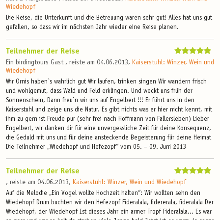
Wiedehopf
Die Reise, die Unterkunft und die Betreuung waren sehr gut! Alles hat uns gut
gefallen, so dass wir im nächsten Jahr wieder eine Reise planen.
Teilnehmer der Reise
Ein birdingtours Gast , reiste am 04.06.2013,
Kaiserstuhl: Winzer, Wein und
Wiedehopf
Wir Ornis haben`s wahrlich gut Wir laufen, trinken singen Wir wandern frisch
und wohlgemut, dass Wald und Feld erklingen. Und weckt uns früh der
Sonnenschein, Dann freu`n wir uns auf Engelbert !!! Er führt uns in den
Kaiserstuhl und zeige uns die Natur. Es gibt nichts was er hier nicht kennt, mit
ihm zu gern ist Freude pur (sehr frei nach Hoffmann von Fallersleben) Lieber
Engelbert, wir danken dir für eine unvergessliche Zeit für deine Konsequenz,
die Geduld mit uns und für deine ansteckende Begeisterung für deine Heimat
Die Teilnehmer „Wiedehopf und Hefezopf“ vom 05. – 09. Juni 2013
Teilnehmer der Reise
, reiste am 04.06.2013,
Kaiserstuhl: Winzer, Wein und Wiedehopf
Auf die Melodie „Ein Vogel wollte Hochzeit halten“: Wir wollten sehn den
Wiedehopf Drum buchten wir den Hefezopf Fideralala, fidererala, fideralala Der
Wiedehopf, der Wiedehopf Ist dieses Jahr ein armer Tropf Fideralala... Es war