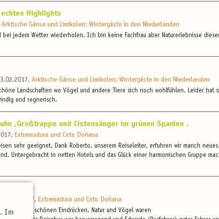
 echten Highlights
,
Arktische Gänse und Limikolen: Wintergäste in den Niederlanden
d bei jedem Wetter wiederholen. Ich bin keine Fachfrau aber Naturerlebnisse diese
 23.02.2017,
Arktische Gänse und Limikolen: Wintergäste in den Niederlanden
chöne Landschaften wo Vögel und andere Tiere sich noch wohlfühlen. Leider hat s
windig und regnerisch.
huhn ,Großtrappe und Cistensänger im grünen Spanien .
.2017,
Extremadura und Coto Doñana
reisen sehr geeignet. Dank Roberto, unserem Reiseleiter, erfuhren wir manch neues
and. Untergebracht in netten Hotels und das Glück einer harmonischen Gruppe mac
m 23.02.2017,
Extremadura und Coto Doñana
che Reise mit schönen Eindrücken. Natur und Vögel waren
t. Im