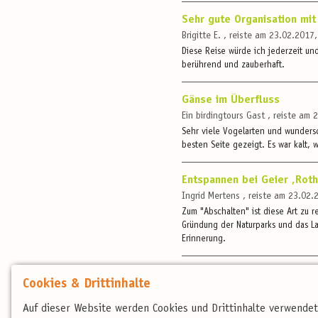
Sehr gute Organisation mit
Brigitte E. , reiste am 23.02.2017
Diese Reise würde ich jederzeit un
berührend und zauberhaft.
Gänse im Überfluss
Ein birdingtours Gast , reiste am
Sehr viele Vogelarten und wunders
besten Seite gezeigt. Es war kalt, 
Entspannen bei Geier ,Rot
Ingrid Mertens , reiste am 23.02
Zum "Abschalten" ist diese Art zu 
Gründung der Naturparks und das L
Erinnerung.
Eine lohnende Reise
Cookies & Drittinhalte
Volker Hoffmann-Sturm , reiste a
Eine interessante südwest - spanis
Auf dieser Website werden Cookies und Drittinhalte verwende