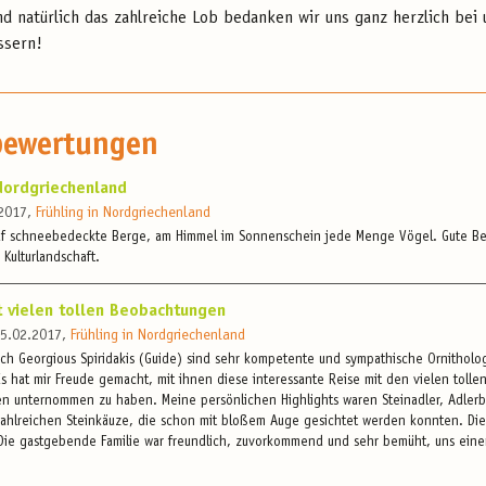
und natürlich das zahlreiche Lob bedanken wir uns ganz herzlich be
ssern!
bewertungen
Nordgriechenland
.2017,
Frühling in Nordgriechenland
auf schneebedeckte Berge, am Himmel im Sonnenschein jede Menge Vögel. Gute Be
 Kulturlandschaft.
t vielen tollen Beobachtungen
 25.02.2017,
Frühling in Nordgriechenland
ch Georgious Spiridakis (Guide) sind sehr kompetente und sympathische Ornitholo
Es hat mir Freude gemacht, mit ihnen diese interessante Reise mit den vielen toll
en unternommen zu haben. Meine persönlichen Highlights waren Steinadler, Adler
zahlreichen Steinkäuze, die schon mit bloßem Auge gesichtet werden konnten. Di
Die gastgebende Familie war freundlich, zuvorkommend und sehr bemüht, uns ein