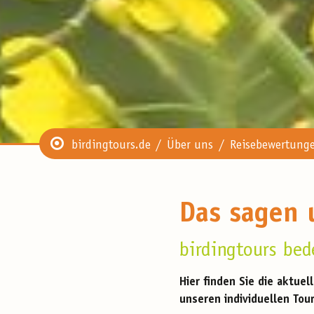
birdingtours.de
Über uns
Reisebewertung
Das sagen 
birdingtours be
Hier finden Sie die aktu
unseren individuellen Tou