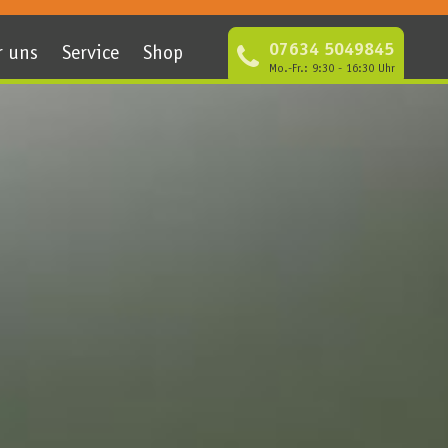
07634 5049845
r uns
Service
Shop
Mo.-Fr.: 9:30 - 16:30 Uhr