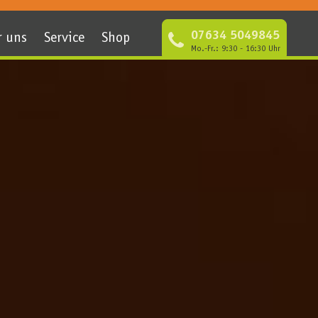
07634 5049845
r uns
Service
Shop
Mo.-Fr.: 9:30 - 16:30 Uhr