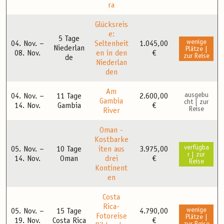
ra
Glücksreis
e:
5 Tage
wenige
04. Nov. –
Seltenheit
1.045,00
Niederlan
Plätze |
08. Nov.
en in den
€
zur Reise
de
Niederlan
den
Am
ausgebu
04. Nov. –
11 Tage
2.600,00
Gambia
cht | zur
14. Nov.
Gambia
€
Reise
River
Oman -
Kostbarke
verfügba
05. Nov. –
10 Tage
iten aus
3.975,00
r | zur
14. Nov.
Oman
drei
€
Reise
Kontinent
en
Costa
Rica-
wenige
05. Nov. –
15 Tage
4.790,00
Fotoreise
Plätze |
19. Nov.
Costa Rica
€