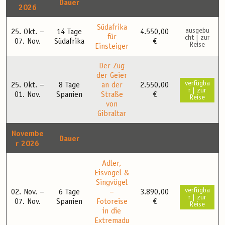
Dauer
2026
Südafrika
ausgebu
25. Okt. –
14 Tage
4.550,00
für
cht | zur
07. Nov.
Südafrika
€
Reise
Einsteiger
Der Zug
der Geier
verfügba
25. Okt. –
8 Tage
an der
2.550,00
r | zur
01. Nov.
Spanien
Straße
€
Reise
von
Gibraltar
Novembe
Dauer
r 2026
Adler,
Eisvogel &
Singvögel
verfügba
02. Nov. –
6 Tage
–
3.890,00
r | zur
07. Nov.
Spanien
Fotoreise
€
Reise
in die
Extremadu