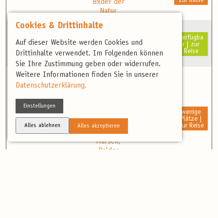
zur Reise
Bilder der
Natur
Cookies & Drittinhalte
Dümmerse
4 Tage
verfügba
05. Nov. –
e:
Auf dieser Website werden Cookies und
Norddeuts
595,00 €
r | zur
08. Nov.
Kraniche
Reise
chland
Drittinhalte verwendet. Im Folgenden können
im Moor
Sie Ihre Zustimmung geben oder widerrufen.
Weitere Informationen finden Sie in unserer
Elbe-
Datenschutzerklärung.
Weser-
Dreieck:
Vogelvielf
Einstellungen
3 Tage
wenige
06. Nov. –
alt in
Norddeuts
470,00 €
Plätze |
08. Nov.
Watt,
zur Reise
Alles ablehnen
Alles akzeptieren
chland
Salzwiese,
Marsch,
Polder
und Moor
Kuba:
verfügba
07. Nov. –
13 Tage
2.850,00
Karibische
r | zur
19. Nov.
Kuba
€
Reise
Traumwelt
Ecuadors