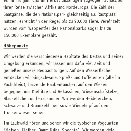
es im Frühjahr und im Herbst unzähligen Zugvögeln Schutz auf
ihrer Reise zwischen Afrika und Nordeuropa. Die Zahl der
Saatgänse, die den Nationalpark gleichzeitig als Rastplatz
nutzen, erreicht in der Regel bis zu 90.000 Tiere. Vereinzelt
wurden vom Wappentier des Nationalparks sogar bis zu
150.000 Exemplare gezählt.
Höhepunkte
Wir werden die verschiedenen Habitate des Deltas und seiner
Umgebung erkunden, wir lassen uns dafür viel Zeit und
genießen unsere Beobachtungen. Auf den Wasserflächen
entdecken wir Singschwäne, Spieß- und Löffelenten (alle im
Pachtkleid), balzende Haubentaucher; auf den Wiesen
begegnen uns Kiebitze und Bekassinen, Wiesenschafstelze,
Blaukehlchen und Grauammer. Wir werden Heidelerchen,
Schwarz- und Braunkehlchen sowie Wiedehopf auf den
Trockenwiesen sehen.
Im Laubwald hören und sehen wir die typischen Vogelarten
(Meisen, Kleiber, Baumläufer, Spechte). Wir werden viele