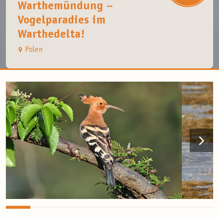
Warthemündung –
Vogelparadies im
Warthedelta!
Polen