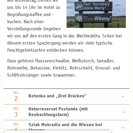
Am Anreisetag treffen wir
uns bis 14 Uhr im Hotel zu
Begrüßungskaffee und -
kuchen. Nach einer
Vorstellungsrunde begeben
wir uns auf den ersten Gang in das Warthedelta. Schon bei
diesem ersten Spaziergang werden wir viele typische
Feuchtgebietsarten entdecken können.
Dazu gehören Flussseeschwalbe, Weißstorch, Seeadler,
Rohrweihe, Bekassine, Kiebitz, Rohrschwirl, Drossel- und
Schilfrohrsänger sowie Grauammer.
TAG
Betonka und „Drei Brücken“
2
TAG
Naturreservat Postomia (mit
3
Beobachtungsturm)
TAG
Szlak Mokradla und die Wiesen bei
4
Chyrzno