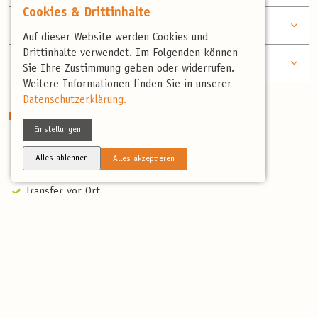
Cookies & Drittinhalte
TAG
Stacja Pomp und Deichhinterland
5
Auf dieser Website werden Cookies und
Drittinhalte verwendet. Im Folgenden können
TAG
Abreise
6
Sie Ihre Zustimmung geben oder widerrufen.
Weitere Informationen finden Sie in unserer
Datenschutzerklärung.
Enthaltene Leistungen
Einstellungen
5 Übernachtungen im Mittelklassehotel
Halbpension
Alles ablehnen
Alles akzeptieren
Begrüßungskaffee & Kuchen
Transfer vor Ort
Professionelle, deutschsprachige und landeskundige
Reiseleitung
Artenliste
Reisebericht
Nicht enthaltene Leistungen
Nicht erwähnte Verpflegung