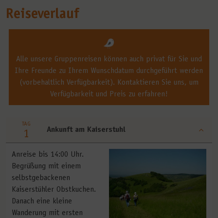
Reiseverlauf
Alle unsere Gruppenreisen können auch privat für Sie und
Ihre Freunde zu Ihrem Wunschdatum durchgeführt werden
(vorbehaltlich Verfügbarkeit). Kontaktieren Sie uns, um
Verfügbarkeit und Preis zu erfahren!
TAG
Ankunft am Kaiserstuhl
1
Anreise bis 14:00 Uhr.
Begrüßung mit einem
selbstgebackenen
Kaiserstühler Obstkuchen.
Danach eine kleine
Wanderung mit ersten