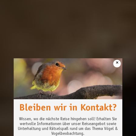
×
Bleiben wir in Kontakt?
Wissen, wo die nächste Reise hingehen soll! Erhalten Sie
wertvolle Informationen über unser Reiseangebot sowie
Unterhaltung und Rätselspaß rund um das Thema Vögel &
Vogelbeobachtung.