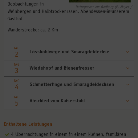
Beobachtungen in
Naturgucker am Badberg (E. Mayer /
Weinbergen und Halbtrockenrasen. Abendessen in unserem
naturgucker)
Gasthof.
Wanderstrecke: ca. 2 Km
TAG
Lösshohlwege und Smaragdeidechse
2
TAG
Wiedehopf und Bienenfresser
3
TAG
Schmetterlinge und Smaragdeidechsen
4
TAG
Abschied vom Kaiserstuhl
5
Enthaltene Leistungen
4 Übernachtungen in einem in einem kleinen, familiären