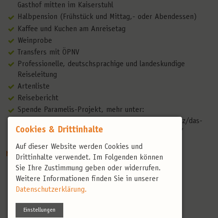
Gasthof mitten im Kaiserstuhl
Halbpension (Frühstück und Mittag,- oder Abendessen)
Kaffee und Kuchen am Anreisetag
Weinprobe
Transfers mit ÖPNV
Professionelle, deutschsprachige und landeskundige
Reiseleitung
Artenliste
Reisebericht
Spende Paramelis-Projekt, mehr unter:
https://www.birdingtours.de/ueber-uns/vogelschutz/das-
Cookies & Drittinhalte
moorschutzprojekt-paramelis-in-litauen-paramelis/
Auf dieser Website werden Cookies und
Nicht enthaltene Leistungen
Drittinhalte verwendet. Im Folgenden können
Sie Ihre Zustimmung geben oder widerrufen.
Nicht erwähnte Verpflegung
Weitere Informationen finden Sie in unserer
Persönliche Ausgaben & Trinkgelder
Datenschutzerklärung.
Anreise
Fahrgemeinschaften vor Ort
Einstellungen
Reiseversicherung: